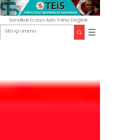
Sendikalı Eczacı Asla Yalnız Değildir.