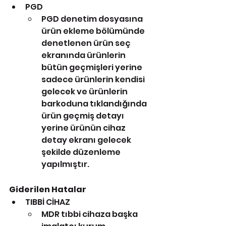
PGD
PGD denetim dosyasına 
ürün ekleme bölümünde 
denetlenen ürün seç 
ekranında ürünlerin 
bütün geçmişleri yerine 
sadece ürünlerin kendisi 
gelecek ve ürünlerin 
barkoduna tıklandığında 
ürün geçmiş detayı 
yerine ürünün cihaz 
detay ekranı gelecek 
şekilde düzenleme 
yapılmıştır. 
Giderilen Hatalar
TIBBİ CİHAZ
MDR tıbbi cihaza başka 