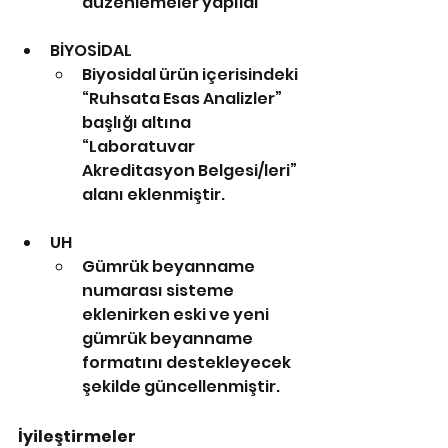
düzenlemeler yapıldı
BİYOSİDAL
Biyosidal ürün içerisindeki 
“Ruhsata Esas Analizler” 
başlığı altına 
“Laboratuvar 
Akreditasyon Belgesi/leri” 
alanı eklenmiştir.
UH
Gümrük beyanname 
numarası sisteme 
eklenirken eski ve yeni 
gümrük beyanname 
formatını destekleyecek 
şekilde güncellenmiştir.
İyileştirmeler