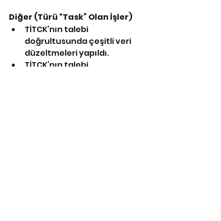
Diğer (Türü “Task” Olan İşler)
TİTCK’nın talebi 
doğrultusunda çeşitli veri 
düzeltmeleri yapıldı.
TİTCK’nın talebi 
doğrultusunda çeşitli 
istatistikler çıkarıldı.
DUYURU BAĞLANTISI: 
https://uts.saglik.gov.tr/?p=3312
ÜTS
TİTCK
Tıbbi Cihaz