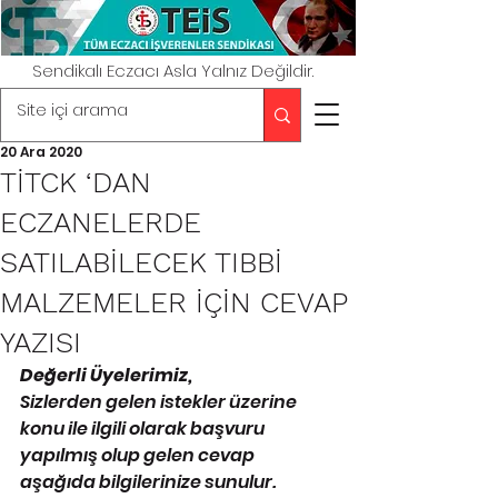
Sendikalı Eczacı Asla Yalnız Değildir.
20 Ara 2020
TİTCK ‘DAN
ECZANELERDE
SATILABİLECEK TIBBİ
MALZEMELER İÇİN CEVAP
YAZISI
Değerli Üyelerimiz,
Sizlerden gelen istekler üzerine 
konu ile ilgili olarak başvuru 
yapılmış olup gelen cevap 
aşağıda bilgilerinize sunulur.