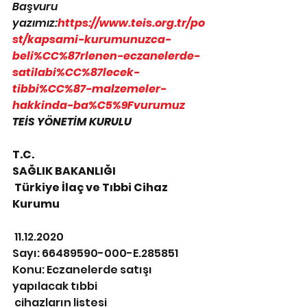
Başvuru 
yazımız:
https://www.teis.org.tr/po
st/kapsami-kurumunuzca-
beli%CC%87rlenen-eczanelerde-
satilabi%CC%87lecek-
tibbi%CC%87-malzemeler-
hakkinda-ba%C5%9Fvurumuz
TEİS YÖNETİM KURULU
T.C.
SAĞLIK BAKANLIĞI
 Türkiye İlaç ve Tıbbi Cihaz 
Kurumu
 11.12.2020
Sayı: 66489590-000-E.285851
Konu: Eczanelerde satışı 
yapılacak tıbbi
 cihazların listesi