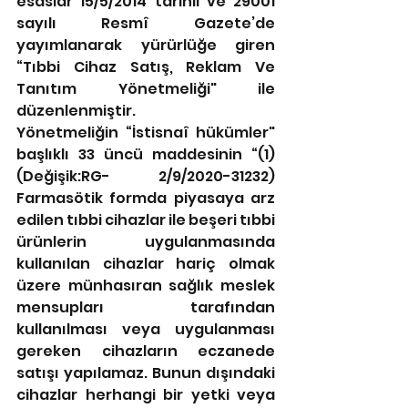
esaslar 15/5/2014 tarihli ve 29001 
sayılı Resmî Gazete’de 
yayımlanarak yürürlüğe giren 
“Tıbbi Cihaz Satış, Reklam Ve 
Tanıtım Yönetmeliği" ile 
düzenlenmiştir.
Yönetmeliğin “İstisnaî hükümler" 
başlıklı 33 üncü maddesinin “(1) 
(Değişik:RG- 2/9/2020-31232) 
Farmasötik formda piyasaya arz 
edilen tıbbi cihazlar ile beşeri tıbbi 
ürünlerin uygulanmasında 
kullanılan cihazlar hariç olmak 
üzere münhasıran sağlık meslek 
mensupları tarafından 
kullanılması veya uygulanması 
gereken cihazların eczanede 
satışı yapılamaz. Bunun dışındaki 
cihazlar herhangi bir yetki veya 