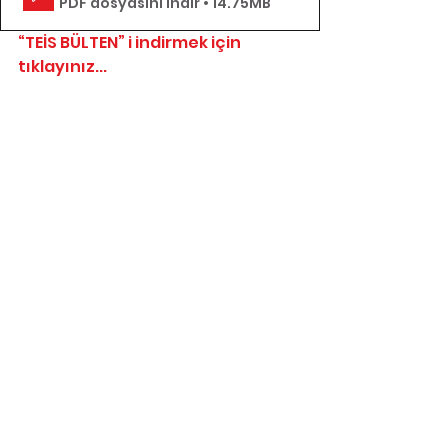
PDF dosyasını indir • 14.75MB
“TEİS BÜLTEN” i indirmek için 
tıklayınız...