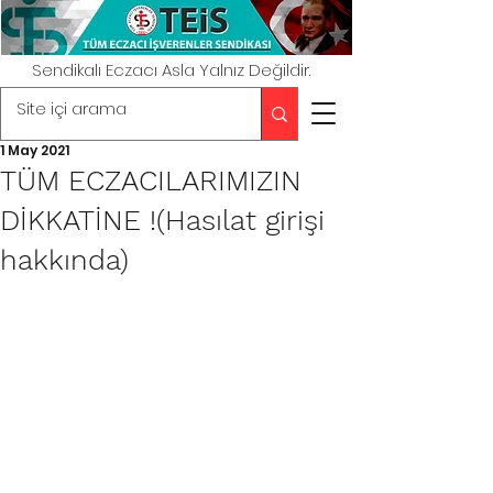
Sendikalı Eczacı Asla Yalnız Değildir.
1 May 2021
TÜM ECZACILARIMIZIN
DİKKATİNE !(Hasılat girişi
hakkında)