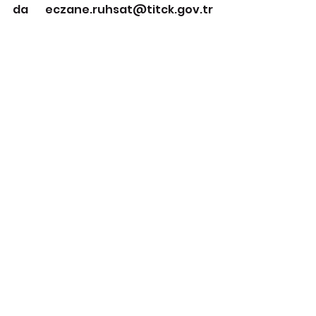
da eczane.ruhsat@titck.gov.tr 
e-posta adresinden destek 
alınabilir.
Önemle duyurulur.
TİTCK
Hepsini Gör
İlgili Yazılar