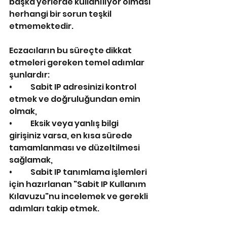
başka yerlerde kullanılıyor olması 
herhangi bir sorun teşkil 
etmemektedir.
Eczacıların bu süreçte dikkat 
etmeleri gereken temel adımlar 
şunlardır:
•            Sabit IP adresinizi kontrol 
etmek ve doğruluğundan emin 
olmak,
•            Eksik veya yanlış bilgi 
girişiniz varsa, en kısa sürede 
tamamlanması ve düzeltilmesi 
sağlamak,
•            Sabit IP tanımlama işlemleri 
için hazırlanan "Sabit IP Kullanım 
Kılavuzu"nu incelemek ve gerekli 
adımları takip etmek.