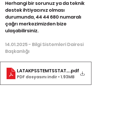
Herhangi bir sorunuz ya da teknik 
destek ihtiyacınız olması 
durumunda, 44 44 680 numaralı 
çağrı merkezimizden bize 
ulaşabilirsiniz.
14.01.2025 - Bilgi Sistemleri Dairesi 
Başkanlığı
LATAKPSSTEMTSSTATKIPKAYDIVEGNCELLEMEKILA
.pdf
PDF dosyasını indir • 1.93MB
Reçete mevzuatı
TİTCK
Anasayfa