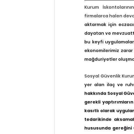
Kurum İskontolarını
firmalarca halen dev
aktarmak için eczacı
dayatan ve mevzuatta
bu keyfi uygulamalar
ekonomilerimiz zarar
mağduriyetler oluşma
yer alan ilaç ve ruh
hakkında Sosyal Güve
gerekli yaptırımları
kasıtlı olarak uygul
tedarikinde aksamal
hususunda gereğini ü