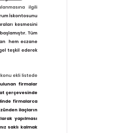
nmasına ilgili 
urum İskontosunu 
aları kesmesini 
aşlamıştır. Tüm 
dan  hem eczane 
l teşkil ederek 
Sosyal Güvenlik Kurumu olarak bu gibi durumların son bulması için başta yazıya konu ekli listede 
ulunan firmalar 
at çerçevesinde 
inde firmalarca 
ünden ilaçların 
arak yapılması 
ız saklı kalmak 