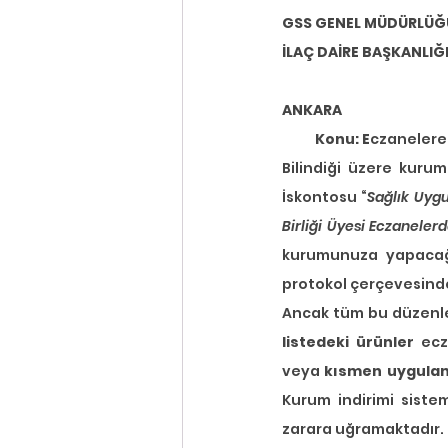
GSS GENEL MÜDÜRLÜĞ
İLAÇ DAİRE BAŞKANLIĞ
ANKARA
           Konu: E
czanelere
Bilindiği üzere kuru
İskontosu “
Sağlık Uygu
Birliği Üyesi Eczanelerd
kurumunuza yapacağı
protokol çerçevesind
Ancak tüm bu düzenlem
listedeki ürünler
 ec
veya 
kısmen uygula
Kurum indirimi siste
zarara uğramaktadır.