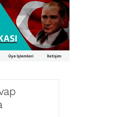
Üye İşlemleri
İletişim
1 € = 29,1164 TL*
vap
a