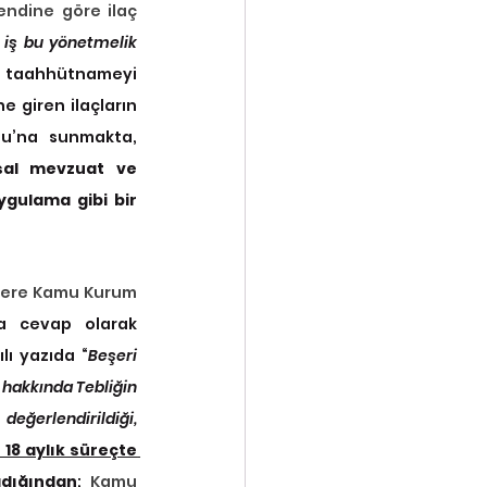
ndine göre ilaç 
 iş bu yönetmelik 
” taahhütnameyi 
 giren ilaçların 
u’na sunmakta, 
sal mevzuat ve 
gulama gibi bir 
ere Kamu Kurum 
 cevap olarak 
ı yazıda “
Beşeri 
 hakkında Tebliğin 
sağlık Bakanlığınca yayımlandığı hususu ile konunun Kurumumuz çalışmalarında değerlendirildiği, 
18 aylık süreçte 
adığından
; 
Kamu 