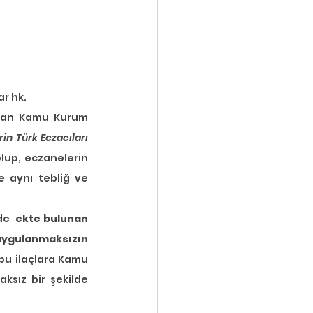
r hk.
anan Kamu Kurum 
n Türk Eczacıları 
up, eczanelerin 
 aynı tebliğ ve 
de 
 ekte bulunan 
uygulanmaksızın
bu ilaçlara Kamu 
sız bir şekilde 