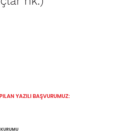
çlar hk.)
ILAN YAZILI BAŞVURUMUZ:
K KURUMU