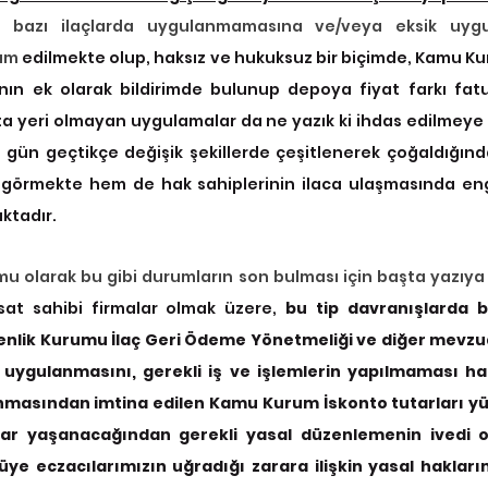
n bazı ilaçlarda uygulanmamasına ve/veya eksik uygula
am 
edilmekte olup, haksız ve hukuksuz bir biçimde, Kamu K
nın ek olarak bildirimde bulunup depoya fiyat farkı fatur
 yeri olmayan uygulamalar da ne yazık ki ihdas edilmeye b
 gün geçtikçe değişik şekillerde çeşitlenerek çoğaldığın
 görmekte hem de hak sahiplerinin ilaca ulaşmasında enge
ktadır.
sat sahibi firmalar olmak üzere, 
bu tip davranışlarda b
nlik Kurumu İlaç Geri Ödeme Yönetmeliği ve diğer mevzu
n uygulanmasını, gerekli iş ve işlemlerin yapılmaması hal
anmasından imtina edilen Kamu Kurum İskonto tutarları yüz
ar yaşanacağından gerekli yasal düzenlemenin ivedi ol
ye eczacılarımızın uğradığı zarara ilişkin yasal haklarım