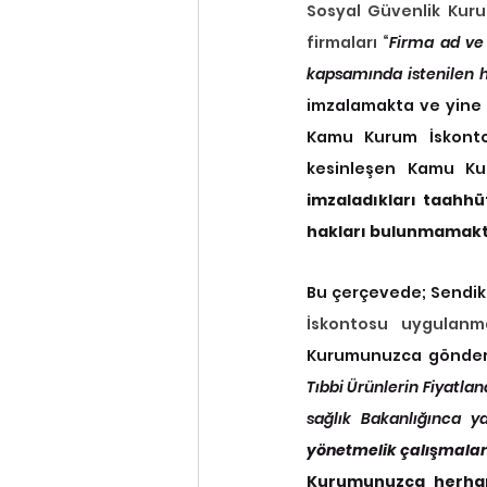
Sosyal Güvenlik Kuru
firmaları “
Firma ad ve 
kapsamında istenilen h
imzalamakta ve yine a
Kamu Kurum İskontol
kesinleşen Kamu Ku
imzaladıkları taahh
hakları bulunmamakt
Bu çerçevede; Sendika
İskontosu uygulanma
Kurumunuzca gönderil
Tıbbi Ürünlerin Fiyatlan
yönetmelik çalışmalar
Kurumunuzca herhang