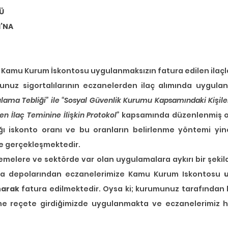
Ü
I’NA
 Kamu Kurum İskontosu uygulanmaksızın fatura edilen ilaçla
munuz sigortalılarının eczanelerden ilaç alımında uygul
lama Tebliği” ile “Sosyal Güvenlik Kurumu Kapsamındaki Kişileri
en İlaç Teminine İlişkin Protokol” 
kapsamında düzenlenmiş ol
 iskonto oranı ve bu oranların belirlenme yöntemi yine
e gerçekleşmektedir.
elere ve sektörde var olan uygulamalara aykırı bir şekil
za depolarından eczanelerimize Kamu Kurum Iskontosu 
narak
 fatura edilmektedir. Oysa ki; kurumunuz tarafından 
me reçete girdiğimizde uygulanmakta ve eczanelerimiz hak