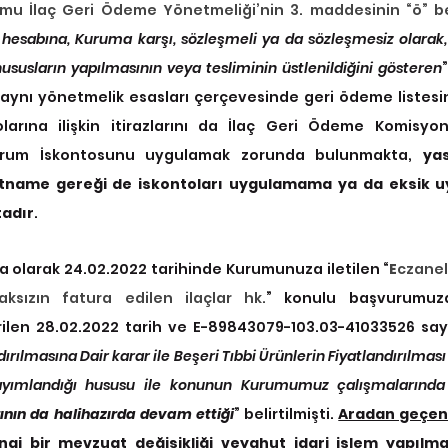
mu İlaç Geri Ödeme Yönetmeliği’nin 3. maddesinin “ö” be
hesabına, Kuruma karşı, sözleşmeli ya da sözleşmesiz olarak,
ususların yapılmasının veya tesliminin üstlenildiğini gösteren
ynı yönetmelik esasları çerçevesinde geri ödeme listesine
arına ilişkin itirazlarını da İlaç Geri Ödeme Komisyon
rum İskontosunu uygulamak zorunda bulunmakta, 
ya
ütname gereği de iskontoları uygulamama ya da eksik uy
adır
.
 olarak 24.02.2022 tarihinde Kurumunuza iletilen “
E
czanel
ksızın fatura edilen ilaçlar hk.
” konulu başvurumuza
en 28.02.2022 tarih ve E-89843079-103.03-41033526 sayıl
dırılmasına Dair karar ile Beşeri Tıbbi Ürünlerin Fiyatlandırılması
ının da halihazırda devam ettiği
” belirtilmişti. 
Aradan geçen 
i bir mevzuat değişikliği veyahut idari işlem yapılm