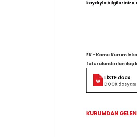
kaydıyla bilgilerinize
EK - Kamu Kurum Isk
faturalandırılan ilaç l
LİSTE
.docx
DOCX dosyasını
KURUMDAN GELEN 