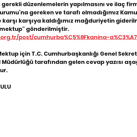
erekli düzenlemelerin yapılmasını ve ilaç firm
Kurumu’na gereken ve tarafı olmadığımız Kam
e karşı karşıya kaldığımız mağduriyetin gideril
 mektup" gönderilmiştir. 
is.org.tr/post/cumhurba%C5%9Fkanina-a%C3%A
ektup için T.C. Cumhurbaşkanlığı Genel Sekrete
 Müdürlüğü tarafından gelen cevap yazısı aşa
ur.
RULU