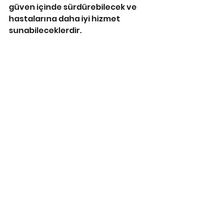
güven içinde sürdürebilecek ve 
hastalarına daha iyi hizmet 
sunabileceklerdir.
MADDE GEREKÇELERİ
Madde 1: 
Eczacılara karşı işlenen 
suçlara daha ağır cezalar 
getirilerek, eczacıların can 
güvenliğinin artırılması ve 
mesleki faaliyetlerinin güven 
içinde sürdürülmesi 
amaçlanmaktadır.
Madde 2: Yürürlük maddesi.
Madde 3: Yürütme maddesi.
6197 SAYILI ECZACILAR ve 