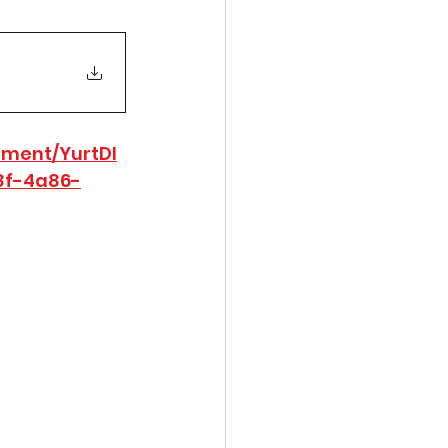
hment/YurtDl
88f-4a86-