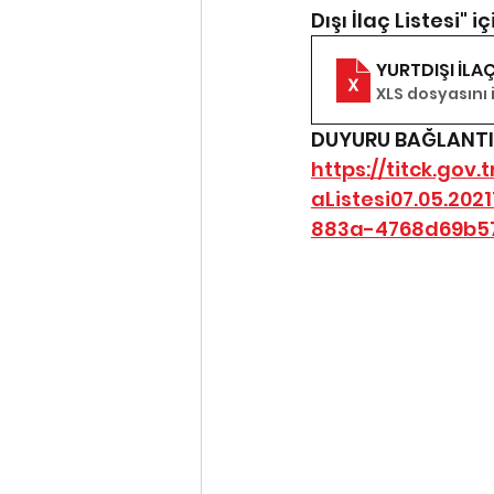
Dışı İlaç Listesi" iç
YURTDIŞI İLAÇ
XLS dosyasını 
DUYURU BAĞLANTIS
https://titck.go
aListesi07.05.20
883a-4768d69b57