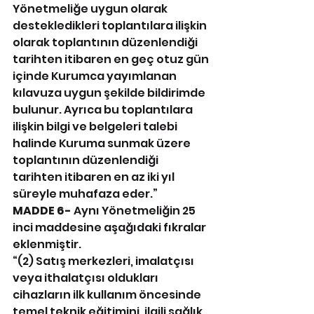
Yönetmeliğe uygun olarak 
destekledikleri toplantılara ilişkin 
olarak toplantının düzenlendiği 
tarihten itibaren en geç otuz gün 
içinde Kurumca yayımlanan 
kılavuza uygun şekilde bildirimde 
bulunur. Ayrıca bu toplantılara 
ilişkin bilgi ve belgeleri talebi 
halinde Kuruma sunmak üzere 
toplantının düzenlendiği 
tarihten itibaren en az iki yıl 
süreyle muhafaza eder.”
MADDE 6-
 Aynı Yönetmeliğin 25 
inci maddesine aşağıdaki fıkralar 
eklenmiştir.
“(2) Satış merkezleri, imalatçısı 
veya ithalatçısı oldukları 
cihazların ilk kullanım öncesinde 
temel teknik eğitimini, ilgili sağlık 