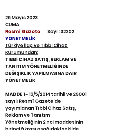
26 Mayıs 2023 
CUMA
Resmî Gazete        
Sayı : 32202
YÖNETMELİK
Türkiye İlaç ve Tıbbi Cihaz 
Kurumundan:
TIBBİ CİHAZ SATIŞ, REKLAM VE 
TANITIM YÖNETMELİĞİNDE
DEĞİŞİKLİK YAPILMASINA DAİR 
YÖNETMELİK
MADDE 1-
 15/5/2014 tarihli ve 29001 
sayılı Resmî Gazete’de 
yayımlanan Tıbbi Cihaz Satış, 
Reklam ve Tanıtım 
Yönetmeliğinin 2 nci maddesinin 
birinci fıkrası aşağıdaki şekilde 