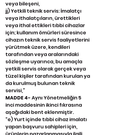
veya bileşeni,
jj) Yetkili teknik servis: İmalatçı 
veya ithalatçıların, ürettikleri 
veya ithal ettikleri tıbbi cihazlar 
için; kullanım ömürleri süresince 
cihazın teknik servis faaliyetlerini 
yürütmek üzere, kendileri 
tarafından veya aralarındaki 
sözleşme uyarınca, bu amaçla 
yetkili servis olarak gerçek veya 
tüzel kişiler tarafından kurulan ya 
da kurulmuş bulunan teknik 
servisi,”
MADDE 4-
 Aynı Yönetmeliğin 5 
inci maddesinin ikinci fıkrasına 
aşağıdaki bent eklenmiştir.
“e) Yurt içinde tıbbi cihaz imalatı 
yapan başvuru sahipleri için, 
ürünlerin pazarlanmasıyla ilgili 