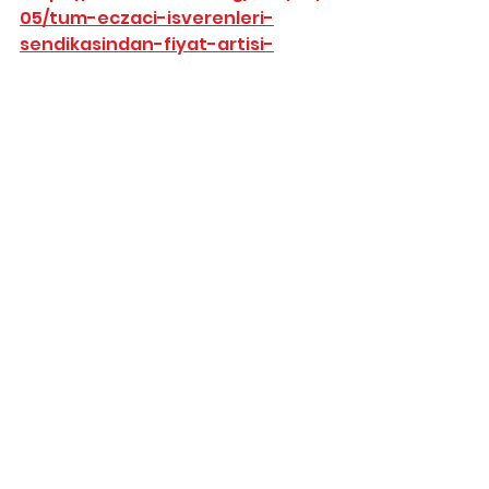
05/tum-eczaci-isverenleri-
sendikasindan-fiyat-artisi-
aciklamasi/
https://www.saglikaktuel.com/ha
ber/teisten-yanik-kreminde-
fiyat-artisi-iddialarina-iliskin-
aciklama-75244.htm
https://www.memurlar.net/haber
/984254/teis-yanik-kreminde-
fiyat-artisi-iddialarini-
yalanladi.html
https://www.haberler.com/teis-
ten-yanik-kreminde-fiyat-artisi-
iddialarina-14311085-haberi/