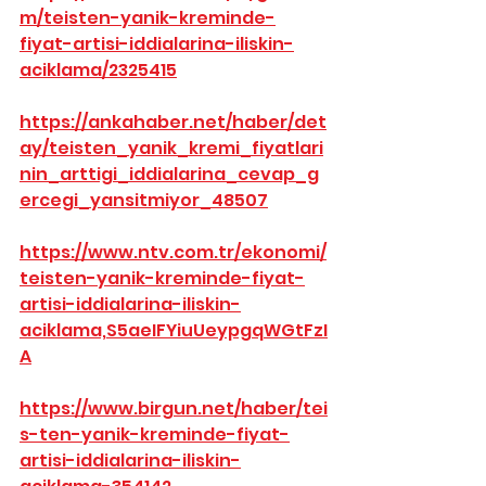
m/teisten-yanik-kreminde-
fiyat-artisi-iddialarina-iliskin-
aciklama/2325415
https://ankahaber.net/haber/det
ay/teisten_yanik_kremi_fiyatlari
nin_arttigi_iddialarina_cevap_g
ercegi_yansitmiyor_48507
https://www.ntv.com.tr/ekonomi/
teisten-yanik-kreminde-fiyat-
artisi-iddialarina-iliskin-
aciklama,S5aeIFYiuUeypgqWGtFzI
A
https://www.birgun.net/haber/tei
s-ten-yanik-kreminde-fiyat-
artisi-iddialarina-iliskin-