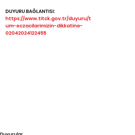
DUYURU BAĞLANTISI: 
https://www.titck.gov.tr/duyuru/t
um-eczacilarimizin-dikkatine-
02042024122455
Duyurular