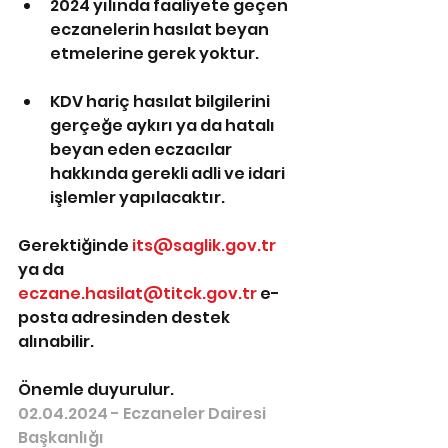
2024 yılında faaliyete geçen 
eczanelerin hasılat beyan 
etmelerine gerek yoktur.
KDV hariç hasılat bilgilerini 
gerçeğe aykırı ya da hatalı 
beyan eden eczacılar 
hakkında gerekli adli ve idari 
işlemler yapılacaktır.
Gerektiğinde 
its@saglik.gov.tr
ya da 
eczane.hasilat@titck.gov.tr
 e-
posta adresinden destek 
alınabilir.
Önemle duyurulur.
02.04.2024 - Eczaneler Dairesi 
Başkanlığı