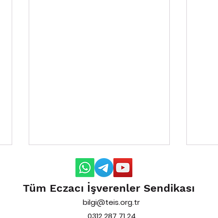
Tüm Eczacı İşverenler Sendikası
bilgi@teis.org.tr
0312 287 71 24