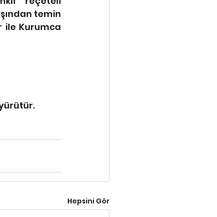
li reçeteli 
dışından temin 
r ile Kurumca 
yürütür.
Hepsini Gör