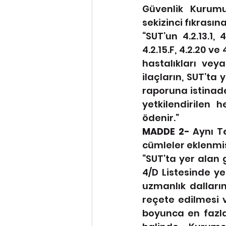
Güvenlik Kurumu
sekizinci fıkrası
“SUT’un 4.2.13.1, 4.
4.2.15.F, 4.2.20 v
hastalıkları vey
ilaçların, SUT’ta
raporuna istinade
yetkilendirilen 
ödenir.”
MADDE 2- 
Aynı T
cümleler eklenmiş
“SUT’ta yer alan 
4/D Listesinde ye
uzmanlık dalların
reçete edilmesi v
boyunca en fazla