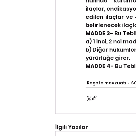
halinde Kurumc
ilaçlar, endikasyo
edilen ilaçlar ve 
belirlenecek ilaçl
MADDE 3- 
Bu Tebl
a) 1 inci, 2 nci m
b) Diğer hükümler
yürürlüğe girer.
MADDE 4- 
Bu Tebl
Reçete mevzuatı
S
İlgili Yazılar