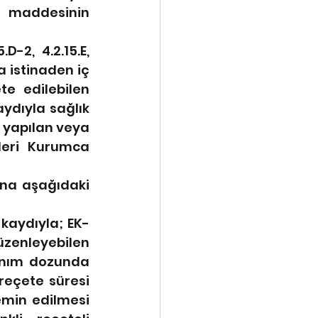
 maddesinin 
.D-2, 4.2.15.E, 
 istinaden iç 
e edilebilen 
ydıyla sağlık 
 yapılan veya 
leri Kurumca 
ına aşağıdaki 
 kaydıyla; EK-
zenleyebilen 
anım dozunda 
eçete süresi 
min edilmesi 