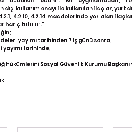
a bedelleri ödenir. Bu uygulamadan; renk
n dışı kullanım onayı ile kullanılan ilaçlar, yurt 
4.2.1, 4.2.10, 4.2.14 maddelerinde yer alan ilaçla
ar hariç tutulur.”
iğin;
addeleri yayımı tarihinden 7 iş günü sonra,
i yayımı tarihinde,
iğ hükümlerini Sosyal Güvenlik Kurumu Başkanı 
GK