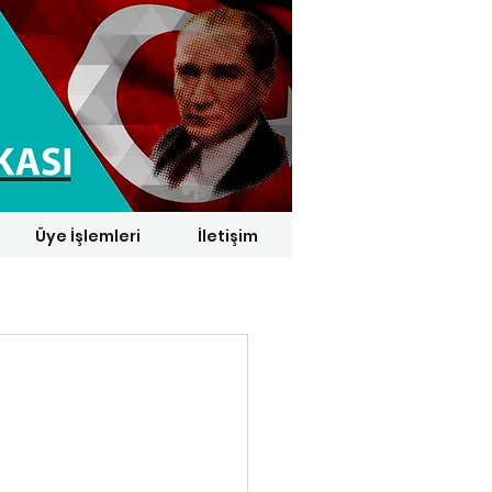
Üye İşlemleri
İletişim
1 € = 29,1164 TL*