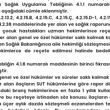
 Sağlık Uygulama Tebliğinin 4.1.1 numaralı
na aşağıdaki cümle eklenmiştir.
2.13.2, 4.2.15.B, 4.2.15.C, 4.2.15.Ç, 4.2.15.D-1, 4.2.15
e 4.2.38 maddelerinde yer alan ve sağlık raporuna
a çocuk hastalıkları uzman hekimlerince reçet
 yer alan genel ve özel hükümler saklı kalmak ka
n Sağlık Bakanlığınca aile hekimliği sözleşmesi
hekimlerce de reçete edilmesi halinde bedel
ebliğin 4.1.6 numaralı maddesinin birinci fıkras
tir.
genel ve özel hükümler ve süreler saklı kalmak
r alan ilaçların SUT hükümlerine göre rapor dü
daki branş hekimlerince en fazla 1 yıllık kull
e bu reçeteye istinaden söz konusu ilaçların r
 üçer aylık dozda sözleşmeli eczanelerden te