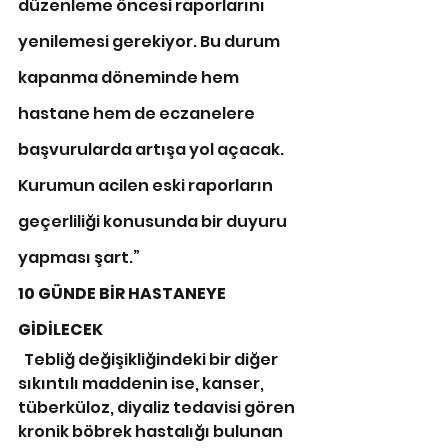
düzenleme öncesi raporlarını 
yenilemesi gerekiyor. Bu durum 
kapanma döneminde hem 
hastane hem de eczanelere 
başvurularda artışa yol açacak. 
Kurumun acilen eski raporların 
geçerliliği konusunda bir duyuru 
yapması şart.”
10 GÜNDE BİR HASTANEYE 
GİDİLECEK
  Tebliğ değişikliğindeki bir diğer 
sıkıntılı maddenin ise, kanser, 
tüberküloz, diyaliz tedavisi gören 
kronik böbrek hastalığı bulunan 