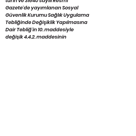
tarih ve 31640 sayılı Resmî 
Gazete'de yayımlanan Sosyal 
Güvenlik Kurumu Sağlık Uygulama 
Tebliğinde Değişiklik Yapılmasına 
Dair Tebliğ'in 10. maddesiyle 
değişik 4.4.2. maddesinin 
YÜRÜTÜLMESİNİN 
DURDURULMASINA, 13/12/2022 
tarihinde oybirliğiyle karar 
verilmiştir.
Hukuk