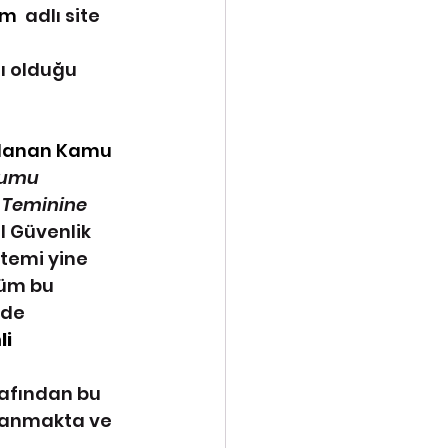
om
  adlı site 
ı olduğu 
gulanan Kamu 
rumu 
ç Teminine 
 Güvenlik 
temi yine 
üm bu 
lde 
li 
rafından bu 
lanmakta ve 