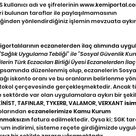
S kullanıcı adı ve şifrelerinin 
www.kemiportal.c
ri bulunan taraflar ile paylaşılmamasının 
ldiğinden yönlendirdiğiniz işlemin mevzuata aykır
 sigortalılarının eczanelerden ilaç alımında uy
“
Sağlık Uygulama Tebliği” ile “Sosyal Güvenlik Ku
erin Türk Eczacıları Birliği Üyesi Eczanelerden İla
psamında düzenlenmiş olup, eczanelerin Sosyal
ı iskonto oranı ve bu oranların belirlenme yön
otokol çerçevesinde gerçekleşmektedir. Ancak t
sektörde var olan uygulamalara aykırı bir şeki
İNİST, TAFINLAR, TYKERB, VALAMOR, VERXANT
 isim
larından 
eczanelerimize Kamu Kurum 
anmaksızın
 fatura edilmektedir. Oysa ki; SGK ta
rum indirimi, sisteme reçete girdiğimizde uygu
sız bir şekilde zarara uğramaktadır.