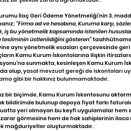
urumu İlaç Geri Ödeme Yönetmeliği’nin 3. madde
anız; “
Firma ad ve hesabına, Kuruma karşı, sözle
k, iş bu yönetmelik kapsamında istenilen hususlar
tesliminin üstlenildiğini gösteren
” taahhütname
ine aynı yönetmelik esasları çerçevesinde ger
açların Kamu Kurum İskontolarına ilişkin itirazların
syonu’na sunmakta, kesinleşen Kamu Kurum İs
a olup, 
yasal mevzuat gereği de iskontoları 
lama gibi bir hakkınız bulunmamaktadır.
uz bir biçimde, Kamu Kurum İskontosunu aktarma
ak bildirimde bulunup depoya fiyat farkı fatural
atta yeri olmayan bu keyfi uygulamalar hem 
 zarar görmesine hem de hak sahiplerinin ilaca
ek mağduriyetler oluşturmaktadır.