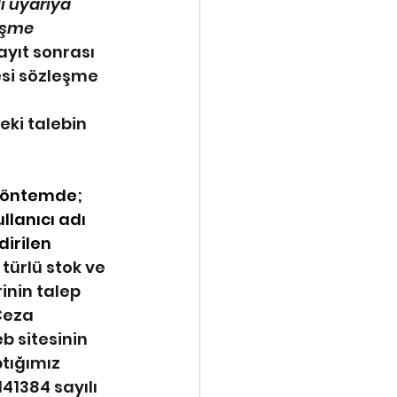
ı uyarıya 
eşme 
yıt sonrası 
esi sözleşme 
 
ki talebin 
yöntemde; 
llanıcı adı 
irilen 
türlü stok ve 
inin talep 
Ceza 
eb sitesinin 
tığımız 
41384 sayılı 