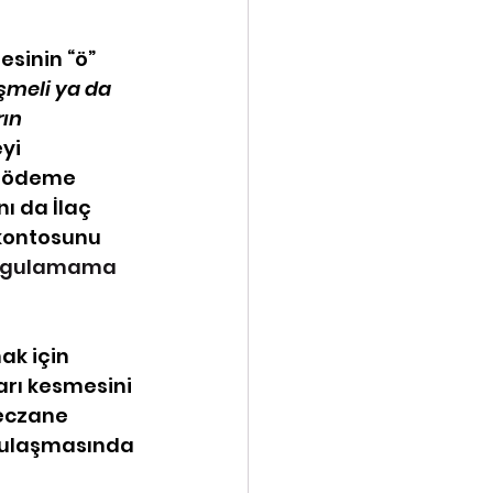
sinin “ö” 
şmeli ya da 
ın 
yi 
i ödeme 
ı da İlaç 
kontosunu 
uygulamama 
k için 
arı kesmesini 
eczane 
 ulaşmasında 