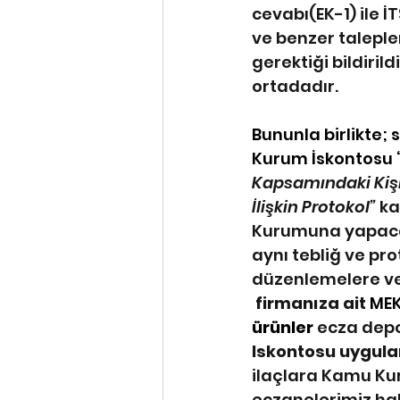
cevabı(EK-1) ile İT
ve benzer taleple
gerektiği bildiri
ortadadır.
Bununla birlikte;
Kurum İskontosu 
Kapsamındaki Kişil
İlişkin Protokol” 
ka
Kurumuna yapacağ
aynı tebliğ ve pr
düzenlemelere ve 
 firmanıza ait 
MEK
ürünler
ecza depo
Iskontosu uygul
ilaçlara Kamu Ku
eczanelerimiz hak