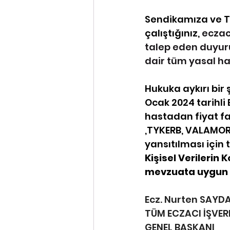
Sendikamıza ve Tü
çalıştığınız, 
eczac
talep eden duyur
dair tüm yasal ha
Hukuka aykırı bir 
Ocak 2024 tarihli
hastadan fiyat fa
,TYKERB, VALAMOR,
yansıtılması için t
Kişisel Verilerin
mevzuata uygun h
Ecz. Nurten SAYD
TÜM ECZACI İŞVER
GENEL BAŞKANI