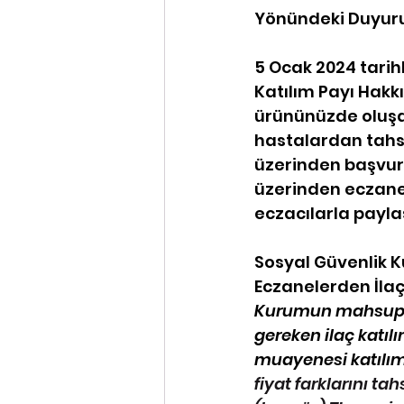
Yönündeki Duyuru
5 Ocak 2024 tari
Katılım Payı Hakk
ürününüzde oluşan
hastalardan tahsil
üzerinden başvuru
üzerinden eczanel
eczacılarla payla
Sosyal Güvenlik Ku
Eczanelerden İlaç
Kurumun mahsup sur
gereken ilaç katıl
muayenesi katılım
fiyat farklarını ta