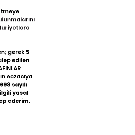
 etmeye 
lunmalarını 
riyetlere 
en; gerek 5 
lep edilen 
AFINLAR 
ın eczacıya 
698 sayılı 
gili yasal 
lep ederim.