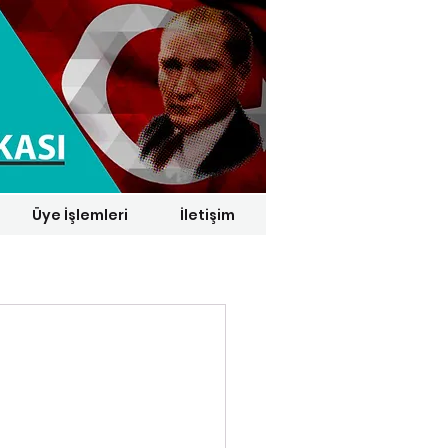
Üye İşlemleri
İletişim
1 € = 29,1164 TL*