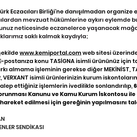
rk Eczacıları Birliği’ne danışılmadan organize
ılardan mevzuat hükümlerine aykırı eylemde bu
unuz neticesinde eczanelerce yaşanacak mağdu
klarımız saklı kalmak kaydıyla;
şekilde 
www.kemiportal.com
 web sitesi üzerind
 E-postanıza konu TASİGNA isimli ürününüz için ta
rkı almama işleminin gerekse diğer MEKİNİST, T
 VERXANT isimli ürünlerinizin kurum iskontoların
alep ettiğiniz işlemlerin ivedilikle sonlandırılıp, 
6
 Korunması Kanunu ve Kamu Kurum İskontosu ile il
areket edilmesi için gereğinin yapılmasını ta
AN
ENLER SENDİKASI