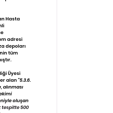
an Hasta 
li 
e 
com
 adresi 
za depoları 
nin tüm 
ştır.
iği Üyesi 
er alan “
5.3.6. 
, alınması 
ekimi 
niyle oluşan 
 tespitte 500 