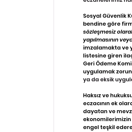
Sosyal Güvenlik K
bendine göre firm
sözleşmesiz olara
yapılmasının veya 
imzalamakta ve y
listesine giren il
Geri Ödeme Komi
uygulamak zorund
ya da eksik uygu
Haksız ve hukuks
eczacının ek olar
dayatan ve mevzu
ekonomilerimizin
engel teşkil eder