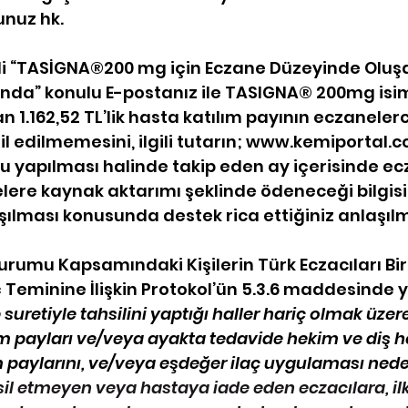
nuz hk.
hli “TASİGNA®200 mg için Eczane Düzeyinde Oluş
ında” konulu E-postanız ile TASIGNA® 200mg isim
 1.162,52 TL’lik hasta katılım payının eczanelerc
 edilmemesini, ilgili tutarın; 
www.kemiportal.
 yapılması halinde takip eden ay içerisinde ec
ere kaynak aktarımı şeklinde ödeneceği bilgisi
şılması konusunda destek rica ettiğiniz anlaşılmı
rumu Kapsamındaki Kişilerin Türk Eczacıları Birl
 Teminine İlişkin Protokol’ün 5.3.6 maddesinde y
etiyle tahsilini yaptığı haller hariç olmak üzere
ım payları ve/veya ayakta tedavide hekim ve diş h
 paylarını, ve/veya eşdeğer ilaç uygulaması nede
hsil etmeyen veya hastaya iade eden eczacılara, ilk