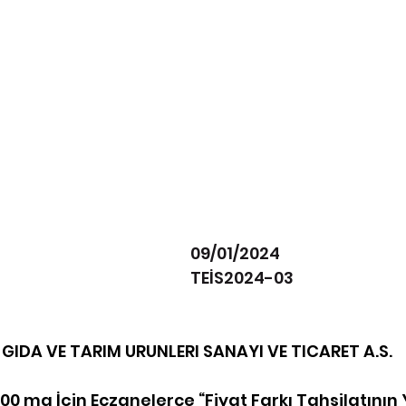
                                                         09/01/2024                        
                                                           TEİS2024-03
GIDA VE TARIM URUNLERI SANAYI VE TICARET A.S.
 mg İçin Eczanelerce “Fiyat Farkı Tahsilatının