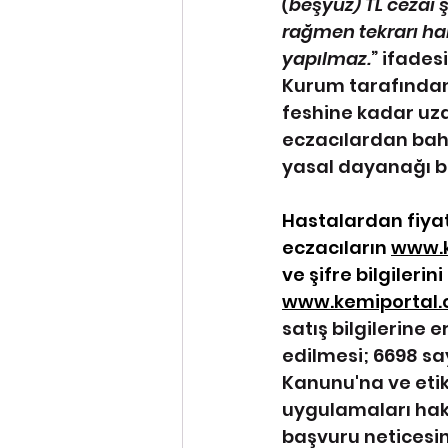
(beşyüz) TL cezai ş
rağmen tekrarı hal
yapılmaz.
” ifades
Kurum tarafından 
feshine kadar uza
eczacılardan bahs
yasal dayanağı 
Hastalardan fiyat
eczacıların 
www.k
ve şifre bilgileri
www.kemiportal
satış bilgilerine 
edilmesi; 6698 sa
Kanunu'na ve etik i
uygulamaları hakk
başvuru neticesin