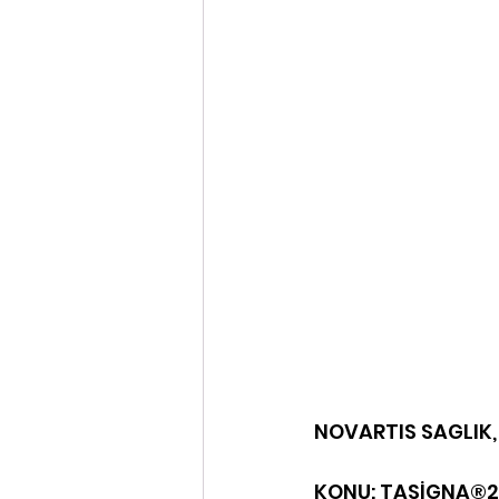
                                     
                                   
NOVARTIS SAGLIK, 
KONU: TASİGNA®200