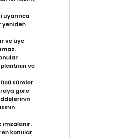
di uyarınca 
er yeniden 
ır ve üye 
lamaz.
onular 
plantının ve 
ücü süreler 
ıraya göre 
ddelerinin 
sının 
ak imzalanır.
iren konular 