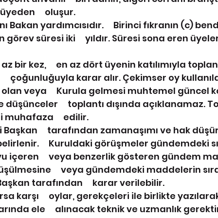
yeden     oluşur.
ı Bakan yardımcısıdır.     Birinci fıkranın (c) ben
 görev süresi iki     yıldır. Süresi sona eren üyel
az bir kez,     en az dört üyenin katılımıyla toplan
     çoğunluğuyla karar alır. Çekimser oy kullanı
olan veya     Kurula gelmesi muhtemel güncel k
 düşünceler     toplantı dışında açıklanamaz. To
 muhafaza     edilir.
 Başkan     tarafından zamanaşımı ve hak düşür
belirlenir.     Kuruldaki görüşmeler gündemdeki s
uyu içeren     veya benzerlik gösteren gündem ma
örüşülmesine     veya gündemdeki maddelerin sıra
aşkan tarafından     karar verilebilir.
sa karşı     oylar, gerekçeleri ile birlikte yazılar
larında ele     alınacak teknik ve uzmanlık gerekt