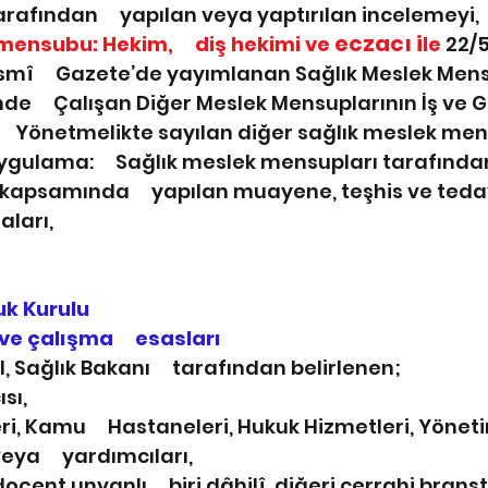
rafından     yapılan veya yaptırılan incelemeyi,
eczacı i
ensubu: Hekim,     diş hekimi ve 
le 
22/5
esmî     Gazete’de yayımlanan Sağlık Meslek Mensu
de     Çalışan Diğer Meslek Mensuplarının İş ve 
    Yönetmelikte sayılan diğer sağlık meslek men
uygulama:     Sağlık meslek mensupları tarafından
 kapsamında     yapılan muayene, teşhis ve tedavi
aları,
uk Kurulu
e çalışma     esasları
l, Sağlık Bakanı     tarafından belirlenen;
sı,
ri, Kamu     Hastaneleri, Hukuk Hizmetleri, Yönet
ya     yardımcıları,
oçent unvanlı     biri dâhilî, diğeri cerrahi branş