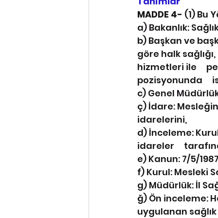
Tanımlar
MADDE 4- 
(1) Bu 
a) Bakanlık: Sağlı
b) Başkan ve başk
göre halk sağlığı, 
hizmetleri ile    
pozisyonunda     
c) Genel Müdürlük
ç) İdare: Mesleği
idarelerini,
d) İnceleme: Kurul
idareler     taraf
e) Kanun: 7/5/1987
f) Kurul: Mesleki S
g) Müdürlük: İl Sa
ğ) Ön inceleme: H
uygulanan sağlık 