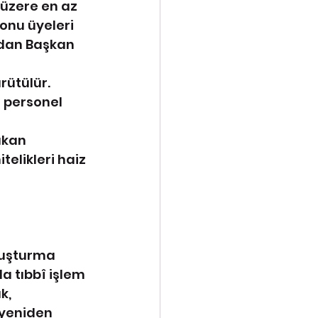
üzere en az 
yonu üyeleri 
ndan Başkan 
rütülür. 
a personel 
akan 
telikleri haiz 
ruşturma 
a tıbbî işlem 
k,
 yeniden 