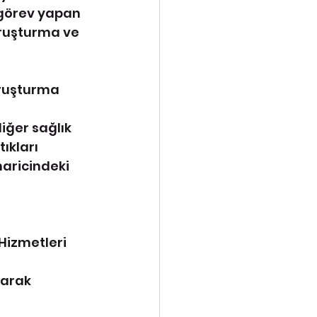
e görev yapan 
oruşturma ve 
ruşturma 
diğer sağlık 
ıkları 
haricindeki 
 Hizmetleri 
arak 