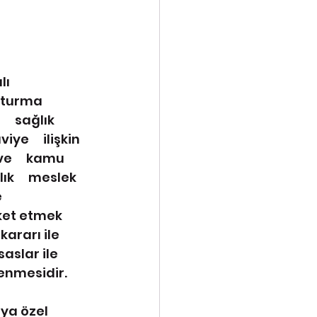
lı 
şturma 
  sağlık 
     ilişkin 
     kamu 
k     meslek 
   
t etmek     
arı ile     
saslar ile 
enmesidir.
ya özel 