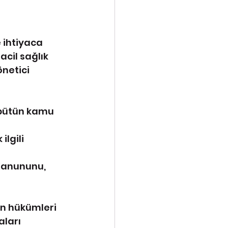
 ihtiyaca 
acil sağlık 
netici 
 bütün kamu 
lgili 
l Kanununu,
in hükümleri 
ları 