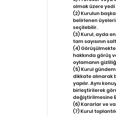
olmak üzere yedi ü
(2) Kurulun başkan
belirlenen üyelerin
seçilebilir.
(3) Kurul, ayda en 
tam sayısının salt
(4) Görüşülmekte 
hakkında görüş ve
oylamanın gizliliği
(5) Kurul gündemi
dikkate alınarak 
yapılır. Aynı kon
birleştirilerek g
değiştirilmesine B
(6) Kararlar ve var
(7) Kurul toplantı