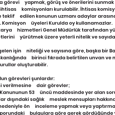
görevi     yapmak, görüş ve önerilerini sunmak 
ihtisas     komisyonları kurulabilir. İhtisas komis
teklif     edilen konunun uzmanı adaylar arası
. Komisyon     üyeleri Kurulda oy kullanamazlar.
arya     hizmetleri Genel Müdürlük tarafından yü
erini     yürütmek üzere yeterli nitelik ve sayıd
elen işin     niteliği ve sayısına göre, başka bir B
nlığında     birinci fıkrada belirtilen unvan ve ni
kurullar oluşturabilir.
lun görevleri şunlardır:
 verilmesine     dair görevler;
 Kanununun 53     üncü maddesinde yer alan so
ar dışındaki sağlık     meslek mensupları hakkınd
nedeniyle ön     inceleme yapmak veya yaptırma
porundaki     bulgulara göre gerek gördüğünde