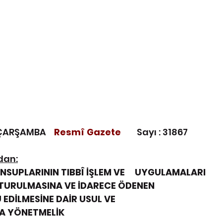
ÇARŞAMBA    
Resmî Gazete        
Sayı : 31867
dan:
NSUPLARININ TIBBÎ İŞLEM VE     UYGULAMALARI
TURULMASINA VE İDARECE ÖDENEN
EDİLMESİNE DAİR USUL VE
A YÖNETMELİK