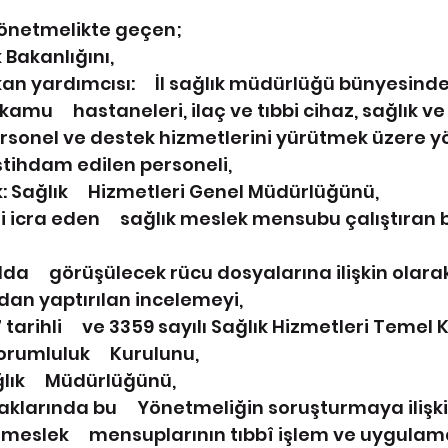
Yönetmelikte geçen;
k Bakanlığını,
an yardımcısı:     İl sağlık müdürlüğü bünyesinde
kamu     hastaneleri, ilaç ve tıbbi cihaz, sağlık ve 
 personel ve destek hizmetlerini yürütmek üzere yö
istihdam edilen personeli,
: Sağlık     Hizmetleri Genel Müdürlüğünü,
ni icra eden     sağlık meslek mensubu çalıştıran
da     görüşülecek rücu dosyalarına ilişkin olarak i
ından yaptırılan incelemeyi,
 tarihli     ve 3359 sayılı Sağlık Hizmetleri Teme
orumluluk     Kurulunu,
ğlık     Müdürlüğünü,
aklarında bu     Yönetmeliğin soruşturmaya ilişk
meslek     mensuplarının tıbbî işlem ve uygulama