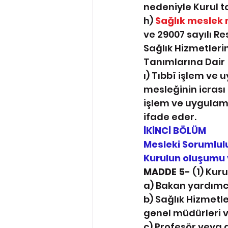
nedeniyle Kurul ta
h) 
Sağlık meslek m
ve 29007 sayılı R
Sağlık Hizmetlerin
Tanımlarına Dair 
ı) Tıbbî işlem ve 
mesleğinin icrası
işlem ve uygulam
ifade eder.
İKİNCİ BÖLÜM
Mesleki Sorumlul
Kurulun oluşumu v
MADDE 5- 
(1) Kuru
a) Bakan yardımcı
b) Sağlık Hizmetle
genel müdürleri ve
c) Profesör veya d