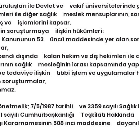
ruluşları ile Devlet ve     vakıf üniversitelerind
leri ile diğer sağlık     meslek mensuplarının, s
 ve     işlemlerini kapsar.
n soruşturmaya     ilişkin hükümleri;
 Kanununun 53     üncü maddesinde yer alan so
ar,
bendi dışında     kalan hekim ve diş hekimleri ile 
nın sağlık     mesleğinin icrası kapsamında yapt
 tedaviye ilişkin     tıbbî işlem ve uygulamalar 
n soruşturmalar,
nmaz.
önetmelik; 7/5/1987 tarihli     ve 3359 sayılı Sağlık
 sayılı Cumhurbaşkanlığı     Teşkilatı Hakkında 
 Kararnamesinin 508 inci maddesine     dayanıl