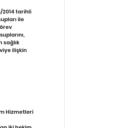
/2014 tarihli 
pları ile 
Görev 
suplarını,
 sağlık 
ye ilişkin 
im Hizmetleri 
tan iki hekim,