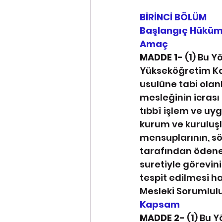
BİRİNCİ BÖLÜM
Başlangıç Hüküm
Amaç
MADDE 1- 
(1) Bu Y
Yükseköğretim Ka
usulüne tabi olanl
mesleğinin icrası 
tıbbî işlem ve uy
kurum ve kuruluşla
mensuplarının, sö
tarafından ödenen
suretiyle görevini
tespit edilmesi hal
Mesleki Sorumlulu
Kapsam
MADDE 2- 
(1) Bu 