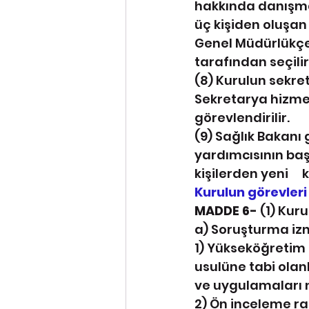
hakkında danışma 
üç kişiden oluşan 
Genel Müdürlükçe 
tarafından seçilir
(8) Kurulun sekret
Sekretarya hizmetl
görevlendirilir.
(9) Sağlık Bakanı g
yardımcısının başka
kişilerden yeni     
Kurulun görevleri
MADDE 6- 
(1) Kuru
a) Soruşturma izni
1) Yükseköğretim
usulüne tabi olanl
ve uygulamaları 
2) Ön inceleme ra