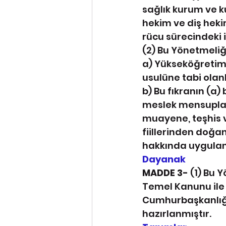
sağlık kurum ve ku
hekim ve diş hekim
rücu sürecindeki iş
(2) Bu Yönetmeliği
a) Yükseköğretim
usulüne tabi olanl
b) Bu fıkranın (a) 
meslek mensupları
muayene, teşhis ve
fiillerinden doğa
hakkında uygula
Dayanak
MADDE 3- 
(1) Bu Y
Temel Kanunu ile 1
Cumhurbaşkanlığı
hazırlanmıştır.