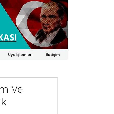
Üye İşlemleri
İletişim
1 € = 29,1164 TL*
em Ve
ik