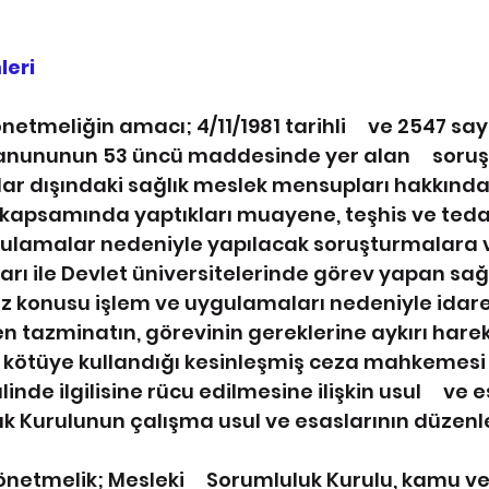
leri
önetmeliğin amacı; 4/11/1981 tarihli     ve 2547 sayı
nununun 53 üncü maddesinde yer alan     soru
ar dışındaki sağlık meslek mensupları hakkında   
kapsamında yaptıkları muayene, teşhis ve tedaviye
gulamalar nedeniyle yapılacak soruşturmalara ve
rı ile Devlet üniversitelerinde görev yapan sağlı
z konusu işlem ve uygulamaları nedeniyle idare  
 tazminatın, görevinin gereklerine aykırı hareke
 kötüye kullandığı kesinleşmiş ceza mahkemesi kar
inde ilgilisine rücu edilmesine ilişkin usul     ve e
k Kurulunun çalışma usul ve esaslarının düzenl
Yönetmelik; Mesleki     Sorumluluk Kurulu, kamu ve