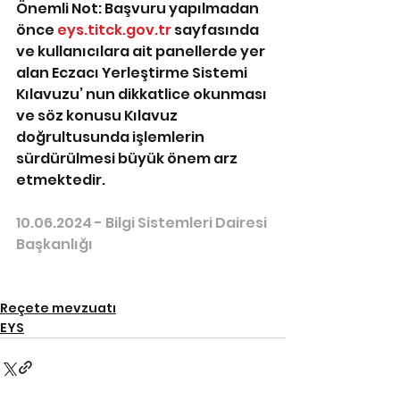
Önemli Not: Başvuru yapılmadan 
önce 
eys.titck.gov.tr
 sayfasında 
ve kullanıcılara ait panellerde yer 
alan Eczacı Yerleştirme Sistemi 
Kılavuzu’ nun dikkatlice okunması 
ve söz konusu Kılavuz 
doğrultusunda işlemlerin 
sürdürülmesi büyük önem arz 
etmektedir.
10.06.2024 - Bilgi Sistemleri Dairesi 
Başkanlığı
Reçete mevzuatı
EYS