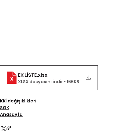
EK LİSTE
.xlsx
XLSX dosyasını indir • 166KB
KKİ değişiklikleri
SGK
Anasayfa