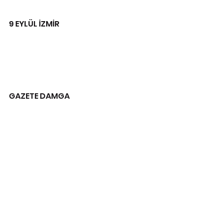
9 EYLÜL İZMİR
GAZETE DAMGA