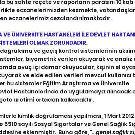
a bu sahte reçete ve raporların parasını 10 katı
 birlikte eczanelerimizden kesmekte, vatandaşlar
ren eczanelerimiz cezalandırılmaktadır.
 VE ÜNİVERSİTE HASTANELERİ İLE DEVLET HASTAN
SİSTEMLERİ OLMAK ZORUNDADIR.
 doğrulama ve geçiş kontrol sistemlerinin aksine
temler, biyometrik verileri okuyarak ve analiz 
ğlamda avuç içi damar okuyucular, kişinin el ayas
yarak ve elde edilen verileri mevcut kullanıcı t
Eğer bu sistemler Eğitim Araştırma ve Üniversite 
evlet Hastanelerinde
de uygulamaya alınacak o
çete üretimi ortadan kalkacaktır.
lerle kimlik doğrulaması yapılması, 1 Mart 2012 
le 5510 sayılı Sosyal Sigortalar ve Genel Sağlık Si
ddesine eklenmiştir.  Buna göre, 
“…genel sağlık si