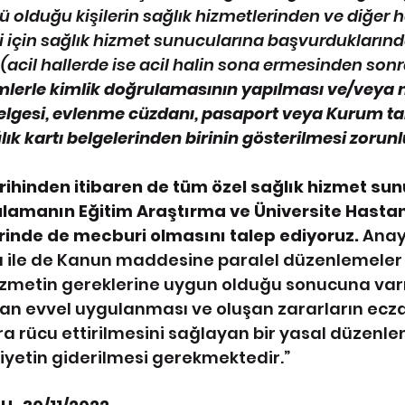
olduğu kişilerin sağlık hizmetlerinden ve diğer 
 için sağlık hizmet sunucularına başvurduklarında 
(acil hallerde ise acil halin sona ermesinden sonr
lerle kimlik doğrulamasının yapılması ve/veya 
elgesi, evlenme cüzdanı, pasaport veya Kurum ta
ğlık kartı belgelerinden birinin gösterilmesi zorun
rihinden itibaren de tüm özel sağlık hizmet sunu
lamanın Eğitim Araştırma ve Üniversite Hastan
rinde de mecburi olmasını talep ediyoruz. 
Anay
 ile de Kanun maddesine paralel düzenlemeler i
izmetin gereklerine uygun olduğu sonucuna varı
n evvel uygulanması ve oluşan zararların eczac
ra rücu ettirilmesini sağlayan bir yasal düzenle
in giderilmesi gerekmektedir.”         