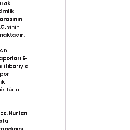
arak 
imlik 
arasının 
C. sinin 
maktadır. 
dan 
aporları E-
 itibariyle 
por 
ık 
r türlü 
cz. Nurten 
sta 
madığını 