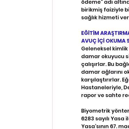
ödeme” adı altınd
birikmiş faiziyle
sağlık hizmeti ve
EĞİTİM ARAŞTIRMA
AVUÇ İÇİ OKUMA 
Geleneksel kimlik
damar okuyucu sis
çalışırlar. Bu ba
damar ağlarını oku
karşılaştırırlar. 
Hastaneleriyle, D
rapor ve sahte re
Biyometrik yöntem
6283 sayılı Yasa i
Yasa’sının 67. ma