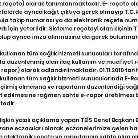
k reçete) olarak tanımlanmaktadır. E- reçete ol
elerde ayrıca kağıt çıktıya gerek olmayıp T.C. k
la takip numarası ya da elektronik reçete num
ı için yeterlidir. Sisteme reçeteyi alan kişinin T.
 olup ayrıca imza alınmasına da gerek bulunma
kullanan tüm sağlık hizmeti sunucuları tarafın
a düzenlenmiş olan ilaç kullanım ve muafiyet r
rapor) olarak adlandırılmaktadır. 01.11.2010 tarihi
kullanan tüm sağlık hizmeti sunucularında E-Ra
ilmiş olmasına ve raporların düzenlendiği sağl
 edilmesine rağmen sahte e-rapor üretilmesi bi
edir.
işkin yazılı açıklama yapan TEİS Genel Başkanı E
zane eczacıları olarak ,eczanelerimize gelen ha
 elektronik reçete ve raporlarının sahte olup ol