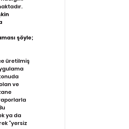
aktadır. 
kin 
a 
laması şöyle;
 uygulama 
 konuda 
olan ve 
zane 
raporlarla 
Bu 
k ya da 
ek “yersiz 