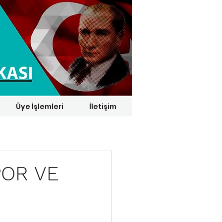
Üye İşlemleri
İletişim
1 € = 29,1164 TL*
POR VE