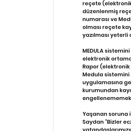
reçete (elektroni
düzenlenmiş reçet
numarası ve Medu
olması reçete kayd
yazılması yeterli
MEDULA sistemini 
elektronik ortamd
Rapor (elektronik  
Medula sistemini 
uygulamasına geç
kurumundan kayıt
engellenememekt
Yaşanan soruna il
Saydan “Bizler ec
vatandaşlarımızın