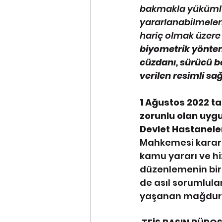
bakmakla yükümlü 
yararlanabilmeleri
hariç olmak üzere 
biyometrik yöntem
cüzdanı, sürücü b
verilen resimli sa
1 Ağustos 2022 ta
zorunlu olan uygu
Devlet Hastanele
Mahkemesi kararı
kamu yararı ve h
düzenlemenin bira
de asıl sorumlula
yaşanan mağduriyet