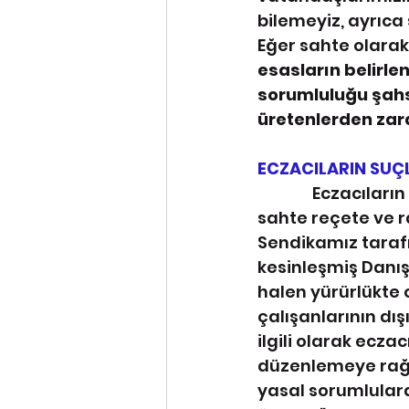
bilemeyiz, ayrıca
Eğer sahte olarak 
esasların belirle
sorumluluğu şahsi
üretenlerden zara
ECZACILARIN SUÇ
               Eczacıların ve eczane çalışanlarının dışında üçüncü kişilerce üretilmiş 
sahte reçete ve r
Sendikamız tarafı
kesinleşmiş Danış
halen yürürlükte 
çalışanlarının dış
ilgili olarak ecza
düzenlemeye rağm
yasal sorumlulard