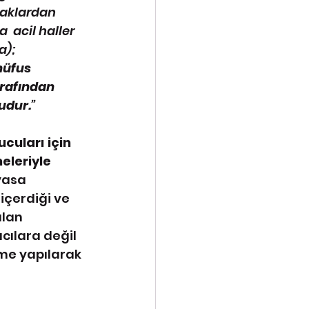
haklardan 
 acil haller 
a); 
nüfus 
rafından 
ludur.
”
cuları için 
eleriyle 
asa 
çerdiği ve 
lan 
ılara değil 
me yapılarak 