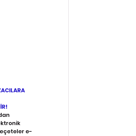
ZACILARA 
İR!
dan 
ktronik 
eçeteler e-