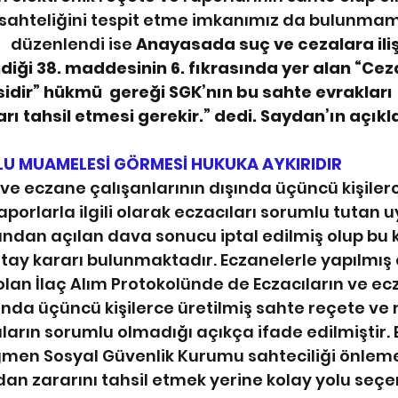
 sahteliğini tespit etme imkanımız da bulunmam
  düzenlendi ise 
Anayasada suç ve cezalara iliş
ndiği 38. maddesinin 6. fıkrasında yer alan “Cez
dir” hükmü  gereği SGK’nın bu sahte evrakları 
rı tahsil etmesi gerekir.” dedi. Saydan’ın açık
LU MUAMELESİ GÖRMESİ HUKUKA AYKIRIDIR
aporlarla ilgili olarak eczacıları sorumlu tutan
ndan açılan dava sonucu iptal edilmiş olup bu
tay kararı bulunmaktadır. Eczanelerle yapılmış 
olan İlaç Alım Protokolünde de Eczacıların ve ec
ında üçüncü kişilerce üretilmiş sahte reçete ve 
cıların sorumlu olmadığı açıkça ifade edilmiştir. 
en Sosyal Güvenlik Kurumu sahteciliği önleme
an zararını tahsil etmek yerine kolay yolu seçer