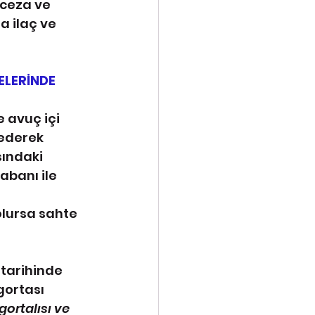
 ceza ve 
a ilaç ve 
ELERİNDE 
 avuç içi 
ederek 
ındaki 
abanı ile 
lursa sahte 
tarihinde 
gortası 
gortalısı ve 