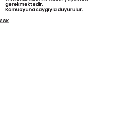
gerekmektedir.
Kamuoyuna saygıyla duyurulur.
SGK
Hepsini Gör
İlgili Yazılar