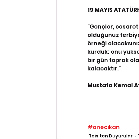
19 MAYIS ATATÜR
“Gençler, cesareti
olduğunuz terbiye 
örneği olacaksınız
kurduk; onu yükse
bir gün toprak ol
kalacaktır.”
Mustafa Kemal A
#onecikan
Teis'ten Duyurular