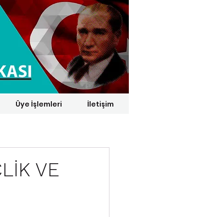
Üye İşlemleri
İletişim
1 € = 29,1164 TL*
LİK VE