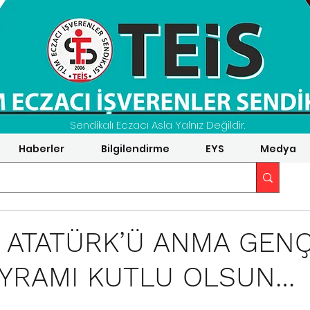
Sendikalı Eczacı Asla Yalnız Değildir.
Haberler
Bilgilendirme
EYS
Medya
S ATATÜRK’Ü ANMA GENÇ
YRAMI KUTLU OLSUN…