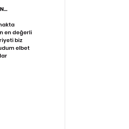
UN…
lmakta 
n en değerli 
iyeti biz 
udum elbet 
dar 