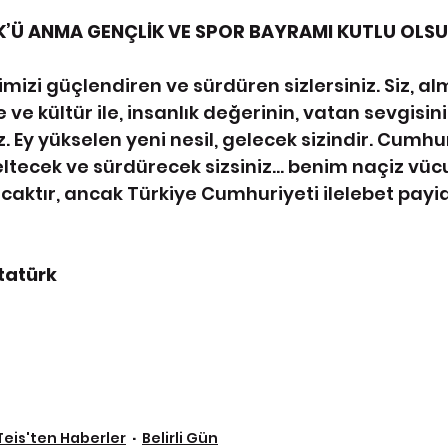
K’Ü ANMA GENÇLİK VE SPOR BAYRAMI KUTLU OLS
mizi güçlendiren ve sürdüren sizlersiniz. Siz, a
ve kültür ile, insanlık değerinin, vatan sevgisini
. Ey yükselen yeni nesil, gelecek sizindir. Cumhur
ltecek ve sürdürecek sizsiniz… benim naçiz vüc
acaktır, ancak Türkiye Cumhuriyeti ilelebet payi
tatürk
Teis'ten Haberler
Belirli Gün