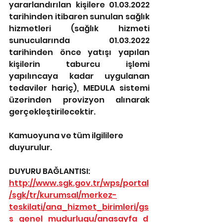
yararlandırılan kişilere 01.03.2022 
tarihinden itibaren sunulan sağlık 
hizmetleri (sağlık hizmeti 
sunucularında 01.03.2022 
tarihinden önce yatışı yapılan 
kişilerin taburcu işlemi 
yapılıncaya kadar uygulanan 
tedaviler hariç), MEDULA sistemi 
üzerinden provizyon alınarak 
gerçekleştirilecektir. 
Kamuoyuna ve tüm ilgililere 
duyurulur.
DUYURU BAĞLANTISI: 
http://www.sgk.gov.tr/wps/portal
/sgk/tr/kurumsal/merkez-
teskilati/ana_hizmet_birimleri/gs
s_genel_mudurlugu/anasayfa_d