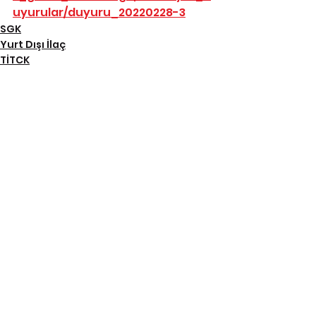
uyurular/duyuru_20220228-3
SGK
Yurt Dışı İlaç
TİTCK
Hepsini Gör
İlgili Yazılar