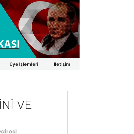
Üye İşlemleri
İletişim
1 € = 29,1164 TL*
İNİ VE
airesi 