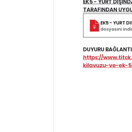
EK5 - YURT DIŞIND
TARAFINDAN UYGU
EK5 - YURT D
dosyasını indir
DUYURU BAĞLANTIS
https://www.titck
kilavuzu-ve-ek-5