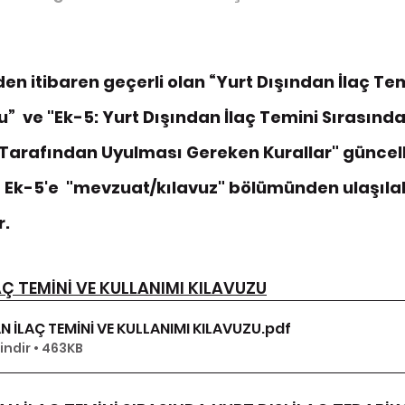
den itibaren geçerli olan “Yurt Dışından İlaç Tem
”  ve "Ek-5: Yurt Dışından İlaç Temini Sırasında 
i Tarafından Uyulması Gereken Kurallar" güncell
 Ek-5'e  "mevzuat/kılavuz" bölümünden ulaşılab
r.
AÇ TEMİNİ VE KULLANIMI KILAVUZU
N İLAÇ TEMİNİ VE KULLANIMI KILAVUZU
.pdf
indir • 463KB