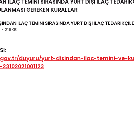
AN İLAÇ TEMİNİ SIRASINDA YURT DIŞI İLAÇ TEDARİKÇ
LANMASI GEREKEN KURALLAR
IŞINDAN İLAÇ TEMİNİ SIRASINDA YURT DIŞI İLAÇ TEDARİKÇ
 • 215KB
I:
.gov.tr/duyuru/yurt-disindan-ilac-temini-ve-ku
-23102021001123