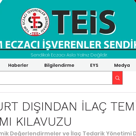
Sendikalı Eczacı Asla Yalnız Değildir.
Haberler
Bilgilendirme
EYS
Medya
URT DIŞINDAN İLAÇ TEM
MI KILAVUZU
omik Değerlendirmeler ve İlaç Tedarik Yönetimi D