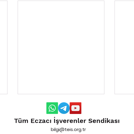
Tüm Eczacı İşverenler Sendikası
bilgi@teis.org.tr