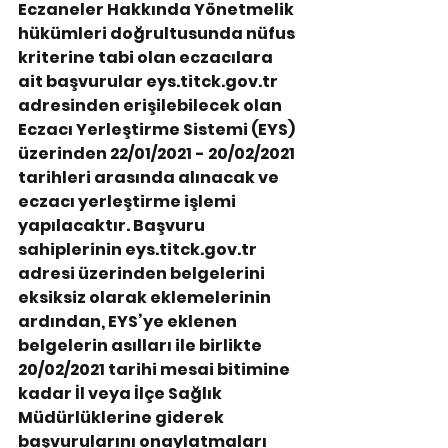
Eczaneler Hakkında Yönetmelik 
hükümleri doğrultusunda nüfus 
kriterine tabi olan eczacılara 
ait başvurular eys.titck.gov.tr 
adresinden erişilebilecek olan 
Eczacı Yerleştirme Sistemi (EYS) 
üzerinden 
22/01/2021 - 20/02/2021
tarihleri arasında alınacak ve 
eczacı yerleştirme işlemi 
yapılacaktır. Başvuru 
sahiplerinin eys.titck.gov.tr 
adresi üzerinden belgelerini 
eksiksiz olarak eklemelerinin 
ardından, EYS’ye eklenen 
belgelerin asılları ile birlikte 
20/02/2021 tarihi mesai bitimine 
kadar İl veya İlçe Sağlık 
Müdürlüklerine giderek 
başvurularını onaylatmaları 