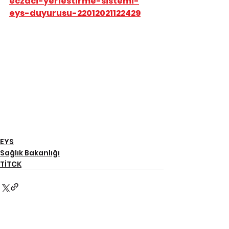
eczaci-yerlestirme-sistemi-
eys-duyurusu-22012021122429
EYS
Sağlık Bakanlığı
TİTCK