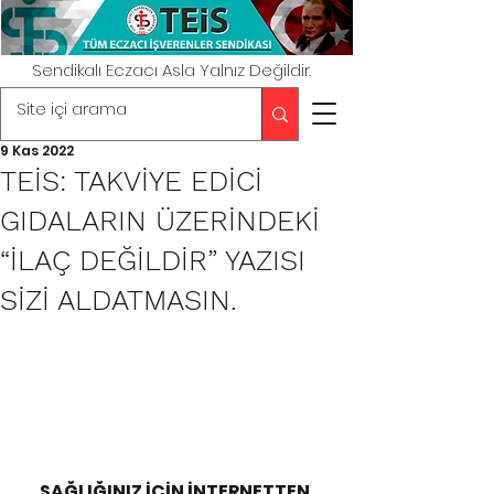
Sendikalı Eczacı Asla Yalnız Değildir.
9 Kas 2022
TEİS: TAKVİYE EDİCİ
GIDALARIN ÜZERİNDEKİ
“İLAÇ DEĞİLDİR” YAZISI
SİZİ ALDATMASIN.
SAĞLIĞINIZ İÇİN İNTERNETTEN 