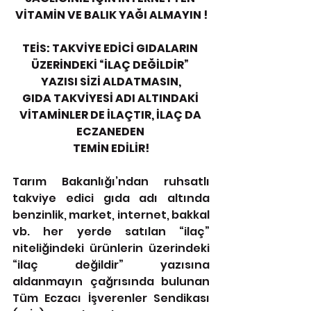
VİTAMİN VE BALIK YAĞI ALMAYIN !
TEİS: TAKVİYE EDİCİ GIDALARIN 
ÜZERİNDEKİ “İLAÇ DEĞİLDİR” 
YAZISI SİZİ ALDATMASIN,
GIDA TAKVİYESİ ADI ALTINDAKİ 
VİTAMİNLER DE İLAÇTIR, İLAÇ DA 
ECZANEDEN 
TEMİN EDİLİR!
Tarım Bakanlığı’ndan ruhsatlı 
takviye edici gıda adı altında 
benzinlik, market, internet, bakkal 
vb. her yerde satılan “ilaç” 
niteliğindeki ürünlerin üzerindeki 
“ilaç değildir” yazısına 
aldanmayın çağrısında bulunan 
Tüm Eczacı İşverenler Sendikası 