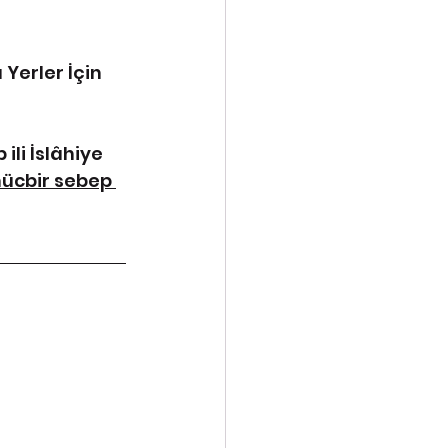
erler İçin 
li İslâhiye 
mücbir sebep 