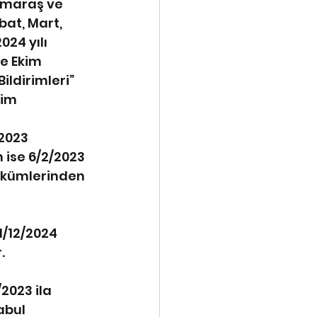
maraş ve 
bat, Mart, 
24 yılı 
e Ekim 
ldirimleri” 
im 
 
2023 
 ise 6/2/2023 
hükümlerinden 
/12/2024 
.
2023 ila 
abul 