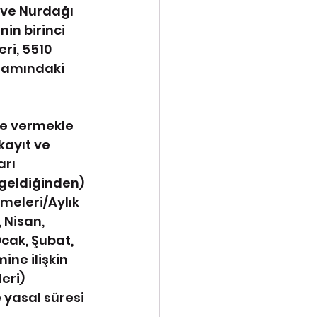
 ve Nurdağı 
in birinci 
ri, 5510 
psamındaki 
re vermekle 
kayıt ve 
arı 
 geldiğinden) 
meleri/Aylık 
 Nisan, 
cak, Şubat, 
ne ilişkin 
eri) 
 yasal süresi 