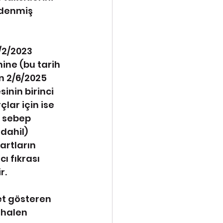
ödenmiş 
/2/2023 
ine (bu tarih 
n 2/6/2025 
inin birinci 
lar için ise 
 sebep 
dahil) 
artların 
ı fıkrası 
r.
t gösteren 
 halen 