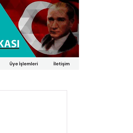
Üye İşlemleri
İletişim
1 € = 29,1164 TL*