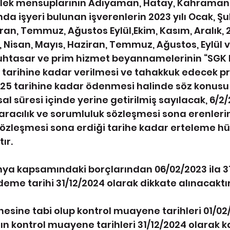
ek mensuplarının Adıyaman, Hatay, Kahraman
ında işyeri bulunan işverenlerin 2023 yılı Ocak, Şu
ran, Temmuz, Ağustos Eylül,Ekim, Kasım, Aralık, 20
, Nisan, Mayıs, Haziran, Temmuz, Ağustos, Eylül v
muhtasar ve prim hizmet beyannamelerinin “SGK Bi
5 tarihine kadar verilmesi ve tahakkuk edecek pr
025 tarihine kadar ödenmesi halinde söz konusu
l süresi içinde yerine getirilmiş sayılacak, 6/2/
aracılık ve sorumluluk sözleşmesi sona erenlerin
ık sözleşmesi sona erdiği tarihe kadar erteleme 
ır.
hya kapsamındaki borçlarından 06/02/2023 ila 31
deme tarihi 31/12/2024 olarak dikkate alınacaktır
esine tabi olup kontrol muayene tarihleri 01/02/
ın kontrol muayene tarihleri 31/12/2024 olarak k