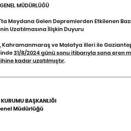
İ GENEL MÜDÜRLÜĞÜ
 Meydana Gelen Depremlerden Etkilenen Bazı Y
nin Uzatılmasına İlişkin Duyuru
Kahramanmaraş ve Malatya illeri ile Gaziantep i
rinde 
31/8/2024 günü sonu itibarıyla sona eren 
rihine kadar uzatılmıştır
.
 KURUMU BAŞKANLIĞI
 Genel Müdürlüğü