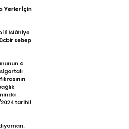
Yerler İçin 
li İslâhiye 
ücbir sebep 
Kanunun 4 
sigortalı 
fıkrasının 
ağlık 
amında 
024 tarihli 
Adıyaman, 