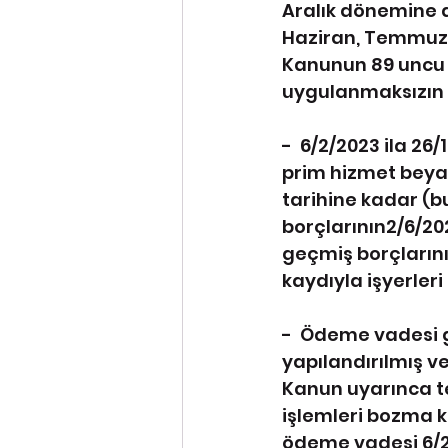
Aralık dönemine ai
Haziran, Temmuz, A
Kanunun 89 uncu 
uygulanmaksızın 2
-  6/2/2023 ila 26
prim hizmet beyan
tarihine kadar (bu
borçlarının2/6/20
geçmiş borçlarını
kaydıyla işyerleri
-  Ödeme vadesi g
yapılandırılmış v
Kanun uyarınca tec
işlemleri bozma k
ödeme vadesi 6/2/2