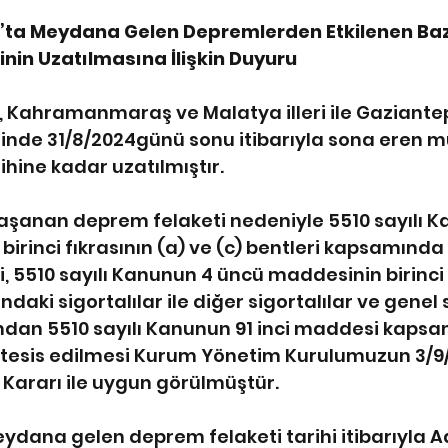
 Meydana Gelen Depremlerden Etkilenen Bazı 
nin Uzatılmasına İlişkin Duyuru
Kahramanmaraş ve Malatya illeri ile Gaziantep i
rinde 31/8/2024günü sonu itibarıyla sona eren m
rihine kadar uzatılmıştır.
e yaşanan deprem felaketi nedeniyle 5510 sayılı 
rinci fıkrasının (a) ve (c) bentleri kapsamında 
ri, 5510 sayılı Kanunun 4 üncü maddesinin birinci 
aki sigortalılar ile diğer sigortalılar ve genel s
sından 5510 sayılı Kanunun 91 inci maddesi kaps
n tesis edilmesi Kurum Yönetim Kurulumuzun 3/9/2
ı Kararı ile uygun görülmüştür.
dana gelen deprem felaketi tarihi itibarıyla 