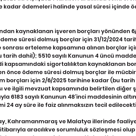
ne kadar ödemeleri halinde yasal süresi içinde 
arından kaynaklanan işveren borçları yönünden 6
deme süresi dolmuş borçlar için 31/12/2024 tarih
ve sonrası erteleme kapsamına alınan borçlar içi
 tarih dahil); 5510 sayılı Kanunun 4 üncü maddes
di kapsamındaki sigortalılıktan kaynaklanan borç
en önce ödeme süresi dolmuş borçlar ile mücbir
 borçları için 2/6/2025 tarihine kadar (bu tarih 
 ve ilgili mevzuat kapsamında belirtilen diğer ş
la 6183 sayılı Kanunun 48’inci maddesinin altınc
24 ay süre ile faiz alınmaksızın tecil edilecekti
ay, Kahramanmaraş ve Malatya illerinde faaliye
 itibarıyla aracılıkve sorumluluk sözleşmesi olup