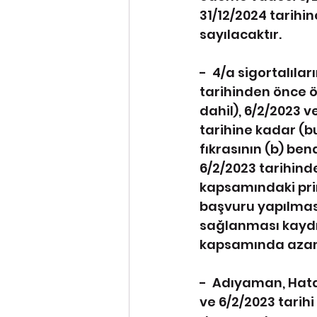
31/12/2024 tarihi
sayılacaktır.
-  4/a sigortalıl
tarihinden önce ö
dahil), 6/2/2023 
tarihine kadar (bu
fıkrasının (b) ben
6/2/2023 tarihind
kapsamındaki prim
başvuru yapılması
sağlanması kaydıy
kapsamında azami 
-  Adıyaman, Hat
ve 6/2/2023 tarihi