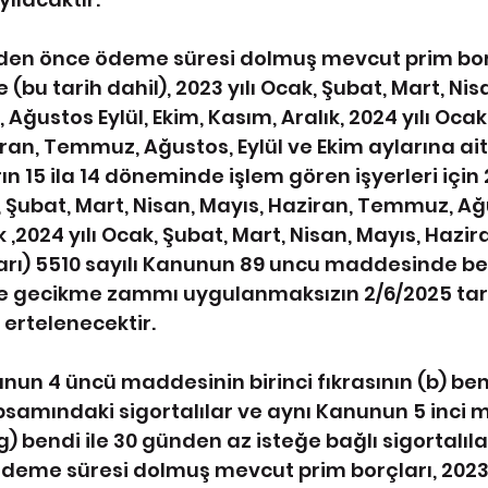
inden önce ödeme süresi dolmuş mevcut prim bor
 (bu tarih dahil), 2023 yılı Ocak, Şubat, Mart, Nis
ğustos Eylül, Ekim, Kasım, Aralık, 2024 yılı Ocak,
iran, Temmuz, Ağustos, Eylül ve Ekim aylarına ait
rın 15 ila 14 döneminde işlem gören işyerleri için 
k, Şubat, Mart, Nisan, Mayıs, Haziran, Temmuz, Ağu
k ,2024 yılı Ocak, Şubat, Mart, Nisan, Mayıs, Hazi
ları) 5510 sayılı Kanunun 89 uncu maddesinde beli
e gecikme zammı uygulanmaksızın 2/6/2025 tari
 ertelenecektir.
nunun 4 üncü maddesinin birinci fıkrasının (b) bend
samındaki sigortalılar ve aynı Kanunun 5 inci 
 (g) bendi ile 30 günden az isteğe bağlı sigortalıla
deme süresi dolmuş mevcut prim borçları, 2023 y