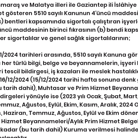
raş ve Malatya illeri ile Gaziantep ili İslâhiye
yet gösteren 5510 sayılı Kanunun 4’üncü maddesin
(c) bentleri kapsamında sigortalı çalıştıran işyerle
üncü maddesinin birinci fıkrasının (b) bendi ka
ğer sigortalılar ve genel sağlık sigortalılarının;
/11/2024 tarihleri arasında, 5510 sayılı Kanuna gö
her türlü bilgi, belge ve beyannamelerin, işyeri 
i tescil bildirgesi, iş kazaları ile meslek hastalıkl
) 16/12/2024 (15/12/2024 tarihi hafta sonuna denk
u tarih dahil), Muhtasar ve Prim Hizmet Beyanna
dirgeleri yönüyle ise (2023 yılı Ocak, Şubat, Mart,
mmuz, Ağustos, Eylül, Ekim, Kasım, Aralık, 2024 O
s, Haziran, Temmuz, Ağustos, Eylül ve Ekim dönemi
Hizmet Beyannameleri/Aylık Prim Hizmet Belgel
 kadar (bu tarih dahil) Kuruma verilmesi halinde
yılacaktır.