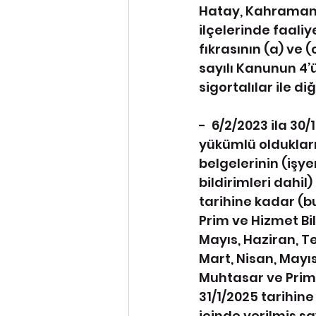
Hatay, Kahramanma
ilçelerinde faali
fıkrasının (a) ve 
sayılı Kanunun 4’
sigortalılar ile di
-  6/2/2023 ila 30
yükümlü oldukları 
belgelerinin (işyer
bildirimleri dahil
tarihine kadar (b
Prim ve Hizmet Bil
Mayıs, Haziran, Te
Mart, Nisan, Mayı
Muhtasar ve Prim 
31/1/2025 tarihine
içinde verilmiş sa