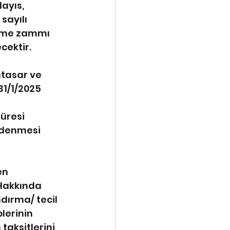
ayıs, 
sayılı 
kme zammı 
cektir.
htasar ve 
1/1/2025 
üresi 
ödenmesi 
en 
Hakkında 
dırma/ tecil 
lerinin 
taksitlerini 