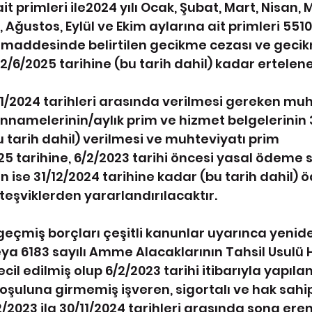
t primleri ile2024 yılı Ocak, Şubat, Mart, Nisan, M
ğustos, Eylül ve Ekim aylarına ait primleri 5510 
maddesinde belirtilen gecikme cezası ve geci
/6/2025 tarihine (bu tarih dahil) kadar ertelene
/11/2024 tarihleri arasında verilmesi gereken mu
namelerinin/aylık prim ve hizmet belgelerinin 3
 tarih dahil) verilmesi ve muhteviyatı prim 
25 tarihine, 6/2/2023 tarihi öncesi yasal ödeme s
n ise 31/12/2024 tarihine kadar (bu tarih dahil) 
 teşviklerden yararlandırılacaktır.
eçmiş borçları çeşitli kanunlar uyarınca yenid
eya 6183 sayılı Amme Alacaklarının Tahsil Usulü 
il edilmiş olup 6/2/2023 tarihi itibarıyla yapılan
oşuluna girmemiş işveren, sigortalı ve hak sahip
023 ila 30/11/2024 tarihleri arasında sona eren 