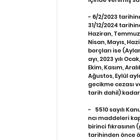
- 6/2/2023 tarih
31/12/2024 tarihine
Haziran, Temmuz, A
Nisan, Mayıs, Haz
borçları ise (Ayla
ayı, 2023 yılı Oca
Ekim, Kasım, Aralı
Ağustos, Eylül ay
gecikme cezası v
tarih dahil) kadar
-   5510 sayılı Ka
ncı maddeleri kap
birinci fıkrasının
tarihinden önce ö