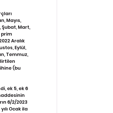
çları 
an, Mayıs, 
 Şubat, Mart, 
 prim 
2022 Aralık 
stos, Eylül, 
ran, Temmuz, 
rtilen 
hine (bu 
i, ek 5, ek 6 
maddesinin 
rın 6/2/2023 
ılı Ocak ila 