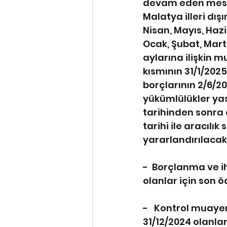
devam eden mesl
Malatya illeri dış
Nisan, Mayıs, Hazi
Ocak, Şubat, Mart
aylarına ilişkin 
kısmının 31/1/202
borçlarının 2/6/2
yükümlülükler yasa
tarihinden sonra 
tarihi ile aracıl
yararlandırılacakt
-  Borçlanma ve i
olanlar için son ö
-   Kontrol muayen
31/12/2024 olanlar