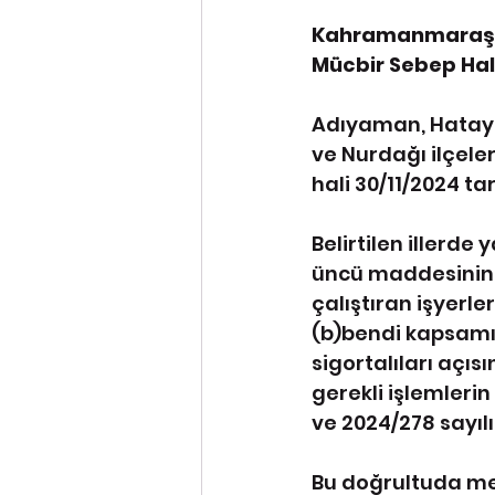
Kahramanmaraş’ta
Mücbir Sebep Hali
Adıyaman, Hatay, 
ve Nurdağı ilçele
hali 30/11/2024 ta
Belirtilen illerd
üncü maddesinin bi
çalıştıran işyerle
(b)bendi kapsamınd
sigortalıları açı
gerekli işlemleri
ve 2024/278 sayıl
Bu doğrultuda mey