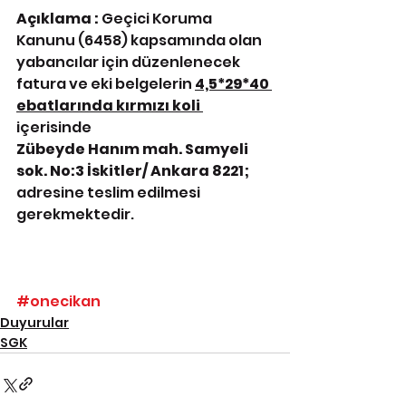
Açıklama : 
Geçici Koruma 
Kanunu (6458) kapsamında olan 
yabancılar için düzenlenecek 
fatura ve eki belgelerin 
4,5*29*40 
ebatlarında kırmızı koli
içerisinde
Zübeyde Hanım mah. Samyeli 
sok. No:3 İskitler/ Ankara 8221; 
adresine teslim edilmesi 
gerekmektedir.
#onecikan
Duyurular
SGK