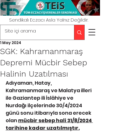
Sendikalı Eczacı Asla Yalnız Değildir.
1 May 2024
SGK: Kahramanmaraş
Depremi Mücbir Sebep
Halinin Uzatılması
Adıyaman, Hatay, 
Kahramanmaraş ve Malatya illeri 
ile Gaziantep ili İslâhiye ve 
Nurdağı ilçelerinde 30/4/2024 
günü sonu itibarıyla sona erecek 
olan 
mücbir sebep hali 31/8/2024 
tarihine kadar uzatılmıştır.