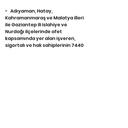
-   Adıyaman, Hatay, 
Kahramanmaraş ve Malatya illeri 
ile Gaziantep ili Islahiye ve 
Nurdağı ilçelerinde afet 
kapsamında yer alan işveren, 
sigortalı ve hak sahiplerinin 7440 
sayılı Yapılandırma Kanunu 
kapsamındaki başvurularını 
2/12/2024 tarihine kadar 
(30/11/2024 tarihi resmi tatile denk 
geldiğinden) yapılabilmesine ve 
bu borçluların borçlarının ilk 
taksitini başvuruyu takip eden ay 
sonuna kadar (31/12/2024 tarihi), 
diğer taksitlerini ise bu taksiti 
takip eden aylık dönemler 
hâlinde ödeyebilmesine imkan 
sağlanacaktır.