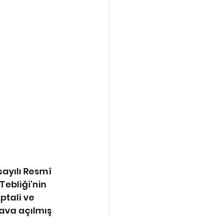
ayılı Resmî 
ebliği'nin 
ptali ve 
ava açılmış 