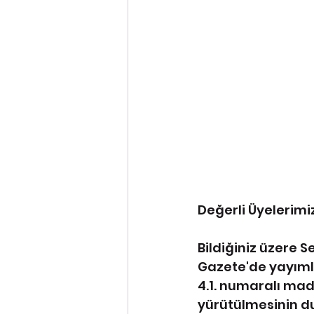
Değerli Üyelerimi
Bildiğiniz üzere 
Gazete'de yayıml
4.1. numaralı madd
yürütülmesinin du