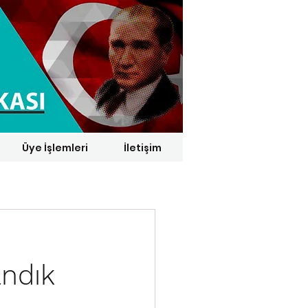
Üye İşlemleri
İletişim
1 € = 29,1164 TL*
andık