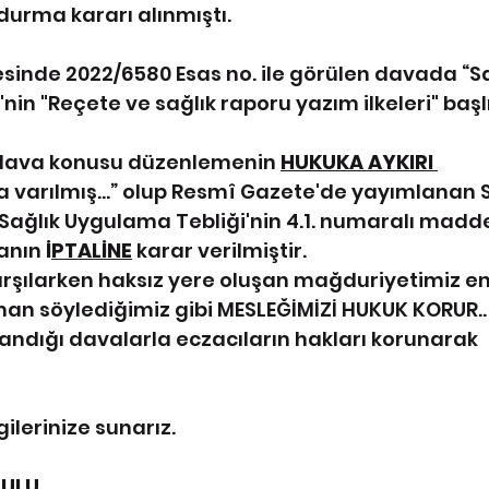
urma kararı alınmıştı.
resinde 2022/6580 Esas no. ile görülen davada “Sa
in "Reçete ve sağlık raporu yazım ilkeleri" başlık
 dava konusu düzenlemenin 
HUKUKA AYKIRI 
 varılmış…” olup 
Resmî Gazete'de yayımlanan S
ağlık Uygulama Tebliği'nin 4.1. numaralı madd
anın 
İ
PTALİNE
karar verilmiştir.
arşılarken haksız yere oluşan mağduriyetimiz e
an söylediğimiz gibi 
MESLEĞİMİZİ HUKUK KORUR..
ndığı davalarla eczacıların hakları korunarak 
gilerinize sunarız.
RULU