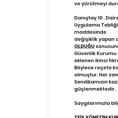
ve yürütmeyi durd
Danıştay 10 . Dai
Uygulama Tebliği'n
maddesinde
değişiklik yapan
OLDUĞU
 sonucuna
Güvenlik Kurumu S
eklenen ikinci fıkr
Böylece reçete k
olmuştur. Her zam
Sendikamızın kaza
güçlenmektedir. 
Saygılarımızla bil
TEİS YÖNETİM KU