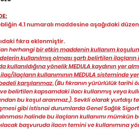
DE:
ebliğin 4.1 numaralı maddesine aşağıdaki düzen
aki fıkra eklenmiştir.
alan herhangi 
bir etkin maddenin kullanım koşulun
rin kullanılmış olması şartı belirtilen ilaçların il
kullanıldığına yönelik MEDULA kaydının yer alm
 ilaç/ilaçların kullanımının MEDULA sisteminde ye
edeli karşılanmaz.
 (Bu fıkranın yürürlülük tarihi ö
ve belirtilen kapsamdaki ilacı kullanmış veya ku
ından bu koşul aranmaz.). Sevkli olarak yurtdışı t
leşmesi gibi istisnai durumlarda Genel Sağlık Sigor
lınması halinde bu ilaçların kullanımı mümkün 
ılacak başvuruda ilacın temini ve kullanımına yön