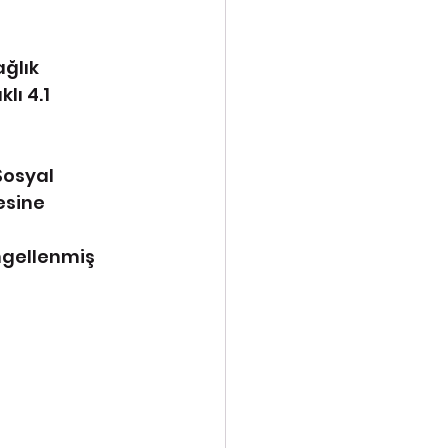
ğlık 
lı 4.1 
osyal 
esine 
ngellenmiş 