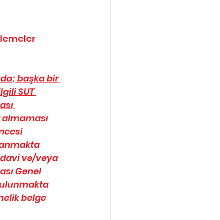
lemeler 
da; başka bir 
gili SUT 
ası 
r almaması 
ncesi 
llanmakta 
edavi ve/veya 
tası Genel 
bulunmakta 
elik belge 