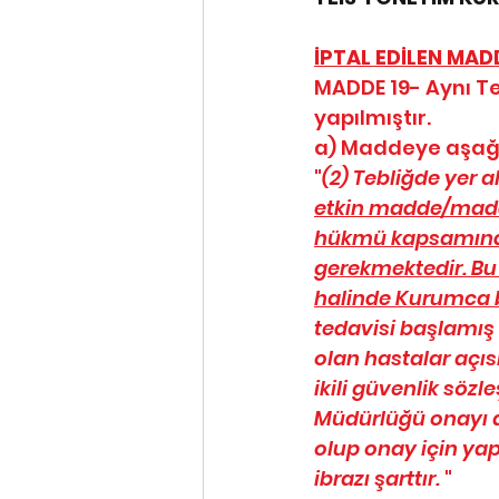
İPTAL EDİLEN MAD
MADDE 19- Aynı T
yapılmıştır.
a) Maddeye aşağıd
"
(2) Tebliğde yer 
etkin madde/maddele
hükmü kapsamında 
gerekmektedir. Bu
halinde Kurumca b
tedavisi başlamış 
olan hastalar açıs
ikili güvenlik söz
Müdürlüğü onayı a
olup onay için yap
ibrazı şarttır. 
"