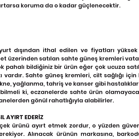
artarsa koruma da o kadar güçlenecektir.
urt dışından ithal edilen ve fiyatları yüksek 
net üzerinden satılan sahte güneş kremleri vat
ok pahalı bildiğiniz bir ürün eğer çok ucuza satı
ı vardır. Sahte güneş kremleri, cilt sağlığı için 
akne, yağlanma, tahriş ve kanser gibi hastalıklara
bilmeli ki, eczanelerde sahte ürün olamayacağ
nelerden gönül rahatlığıyla alabilirler.  
L AYIRT EDERİZ
çek ürünü ayırt etmek zordur, o yüzden güveni
erekiyor. Alınacak ürünün markasına, barkodu