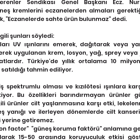
erenler Sendikası Genel Başkanı Ecz. Nur
eş kremlerini eczanelerden almaları gerekti
k, “Eczanelerde sahte ürün bulunmaz” dedi.
ili şunları söyledi:
arı UV ışınlarını emerek, dağıtarak veya yans
erek uygulanan krem, losyon, yağ, sprey veya 
tlardır. Türkiye'de yıllık ortalama 10 milyo
satıldığı tahmin ediliyor.  
ş spektrumlu olması ve kızılötesi ışınlara kar
iyor. Bu özellikleri barındırmayan ürünler 
li ürünler cilt yaşlanmasına karşı etki, lekele
 yanığı ve ilerleyen dönemlerde cilt kanseri r
i yerine getiremez.
ion factor”  “güneş koruma faktörü” anlamına ge
larak 15-50 arasında koruyuculuk etkisi göster