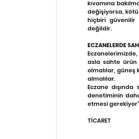
kıvamına bakılmas
değişiyorsa, kötü
hiçbiri güvenil
değildir.
ECZANELERDE SA
Eczanelerimizde, 
asla sahte ürün
olmalılar, güneş
almalılar.
Eczane dışında s
denetiminin daha
etmesi gerekiyor
                          
TİCARET