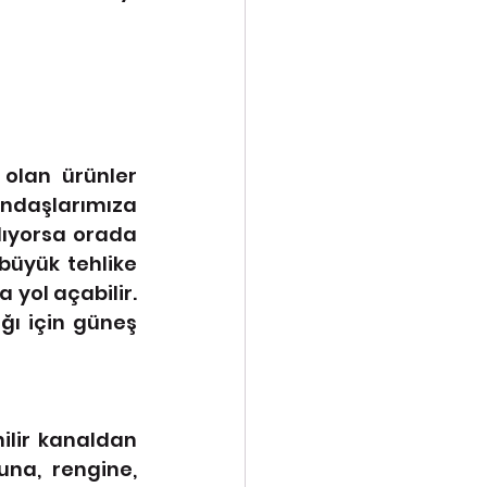
olan ürünler 
andaşlarımıza 
lıyorsa orada 
büyük tehlike 
 yol açabilir. 
ı için güneş 
lir kanaldan 
na, rengine, 