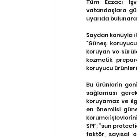
Tüm Eczacı İşv
vatandaşlara gün
uyarıda bulunara
Saydan konuyla ilg
“Güneş koruyucul
koruyan ve sürül
kozmetik prepara
koruyucu ürünleri 
Bu ürünlerin geni
sağlaması gerek
koruyamaz ve ilgi
en önemlisi güneş
koruma işlevlerin
SPF; “sun protect
faktör, sayısal o