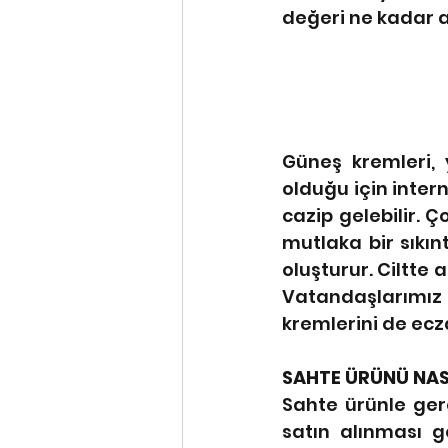
değeri ne kadar 
Güneş kremleri, y
olduğu için inter
cazip gelebilir. Ç
mutlaka bir sıkınt
oluşturur. Ciltte 
Vatandaşlarımız 
kremlerini de ecza
SAHTE ÜRÜNÜ NASI
Sahte ürünle ger
satın alınması g