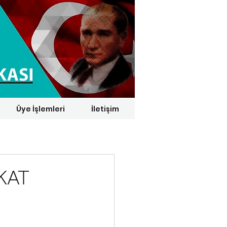
Üye İşlemleri
İletişim
1 € = 29,1164 TL*
KAT