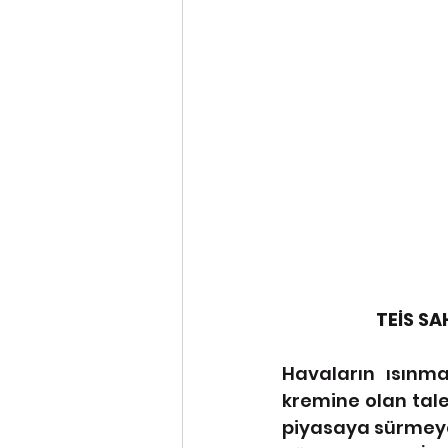
TEİS S
Havaların ısınm
kremine olan taleb
piyasaya sürmeye