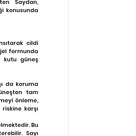
ten Saydan, 
ği konusunda 
ıtarak cildi 
jel formunda 
n kutu güneş 
şı da koruma 
güneşten tam 
nmeyi önleme, 
iskine karşı 
lmektedir. Bu 
ebilir. Sayı 