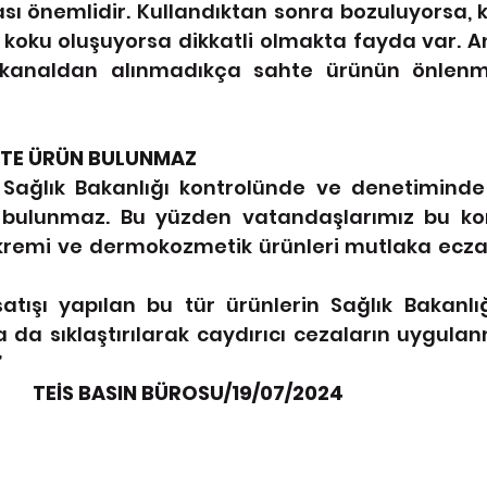
ı önemlidir. Kullandıktan sonra bozuluyorsa, k
 koku oluşuyorsa dikkatli olmakta fayda var. A
ir kanaldan alınmadıkça sahte ürünün önlen
HTE ÜRÜN BULUNMAZ
Sağlık Bakanlığı kontrolünde ve denetiminde ça
 bulunmaz. Bu yüzden vatandaşlarımız bu kon
 kremi ve dermokozmetik ürünleri mutlaka ecza
atışı yapılan bu tür ürünlerin Sağlık Bakanlığ
 da sıklaştırılarak caydırıcı cezaların uygul
”
                       TEİS BASIN BÜROSU/19/07/2024