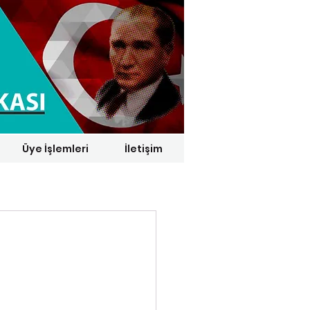
Üye İşlemleri
İletişim
1 € = 29,1164 TL*