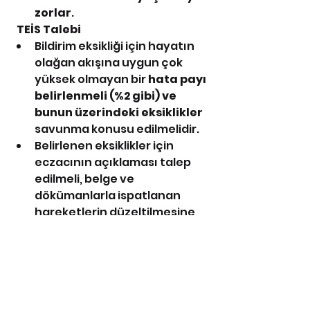
zorlar
.
  TEİS Talebi
Bildirim eksikliği için hayatın 
olağan akışına uygun çok 
yüksek olmayan bir 
hata payı 
belirlenmeli (%2 gibi) ve 
bunun üzerindeki eksiklikler
savunma konusu edilmelidir.
Belirlenen eksiklikler için 
eczacının açıklaması talep 
edilmeli, belge ve 
dökümanlarla ispatlanan 
hareketlerin düzeltilmesine 
imkan sağlanmalıdır.
Ceza ölçüsü düşürülmeli; 
kasıt ile ihmal ayrımı 
yapılmalıdır.
GEÇİCİ MADDE 1