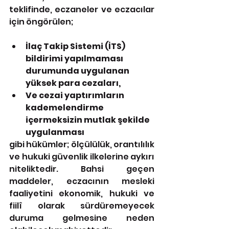
teklifinde, eczaneler ve eczacılar 
için öngörülen;
İlaç Takip Sistemi (İTS) 
bildirimi yapılmaması 
durumunda uygulanan 
yüksek para cezaları,
Ve cezai yaptırımların 
kademelendirme 
içermeksizin mutlak şekilde 
uygulanması
gibi hükümler; ölçülülük, orantılılık 
ve hukuki güvenlik ilkelerine aykırı 
niteliktedir. Bahsi geçen 
maddeler, eczacının mesleki 
faaliyetini ekonomik, hukuki ve 
fiilî olarak sürdüremeyecek 
duruma gelmesine neden 