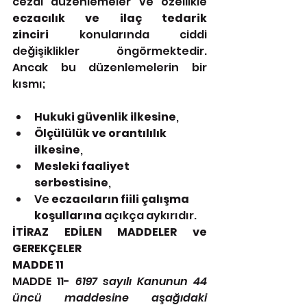
cezai düzenlemeler ve özellikle 
eczacılık ve ilaç tedarik 
zinciri
 konularında ciddi 
değişiklikler öngörmektedir. 
Ancak bu düzenlemelerin bir 
kısmı;
Hukuki güvenlik ilkesine
,
Ölçülülük ve orantılılık 
ilkesine
,
Mesleki faaliyet 
serbestisine
,
Ve 
eczacıların fiili çalışma 
koşullarına
 açıkça aykırıdır.
İTİRAZ EDİLEN MADDELER ve 
GEREKÇELER
MADDE 11
MADDE 11-
6197 sayılı Kanunun 44 
üncü maddesine aşağıdaki 