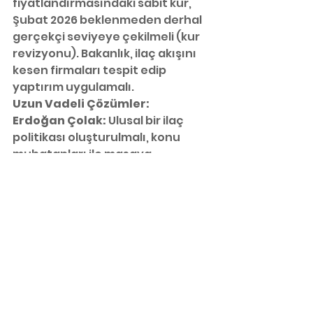
fiyatlandırmasındaki sabit kur, 
Şubat 2026 beklenmeden derhal 
gerçekçi seviyeye çekilmeli (kur 
revizyonu). Bakanlık, ilaç akışını 
kesen firmaları tespit edip 
yaptırım uygulamalı.
Uzun Vadeli Çözümler:
Erdoğan Çolak:
 Ulusal bir ilaç 
politikası oluşturulmalı, konu 
muhatapları ile masaya 
yatırılmalı. Devlet, ilaç politikasını 
ucuz ilaca bağlamaktan 
vazgeçmeli; çok yönlü ve çok 
boyutlu ele almalı. Sağlık, 
anayasal bir hak olarak devlet 
güvencesinde olmalı.
Nurten Saydan:
 İlaç Fiyat 
Kararnamesi köklü revizyondan 
geçmeli, kur bazlı fiyatlandırma 