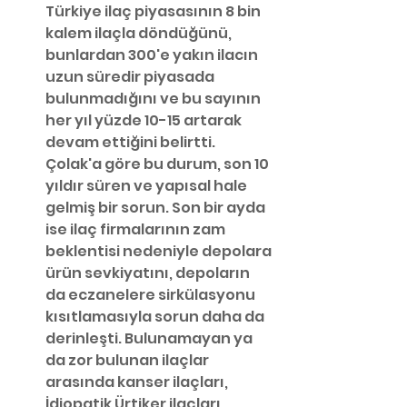
Türkiye ilaç piyasasının 8 bin 
kalem ilaçla döndüğünü, 
bunlardan 300'e yakın ilacın 
uzun süredir piyasada 
bulunmadığını ve bu sayının 
her yıl yüzde 10-15 artarak 
devam ettiğini belirtti.
Çolak'a göre bu durum, son 10 
yıldır süren ve yapısal hale 
gelmiş bir sorun. Son bir ayda 
ise ilaç firmalarının zam 
beklentisi nedeniyle depolara 
ürün sevkiyatını, depoların 
da eczanelere sirkülasyonu 
kısıtlamasıyla sorun daha da 
derinleşti. Bulunamayan ya 
da zor bulunan ilaçlar 
arasında kanser ilaçları, 
İdiopatik Ürtiker ilaçları, 