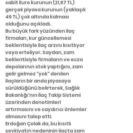
sabit Euro kurunun (21,67 TL) 
gerçek piyasa kurunun (yaklaşık 
49 TL) çok altında kalması 
olduğunu açıkladı.
Bu büyük fark yüzünden ilaç 
firmaları, kur güncellemesi 
beklentisiyle ilaç arzını kısıtlıyor 
veya erteliyor. Saydan, zam 
beklentisiyle firmaların ve ecza 
depolarının stok yaptığını, zam 
gelir gelmez "yok" denilen 
ilaçların bir anda piyasaya 
sürüldüğünü belirterek, Sağlık 
Bakanlığı'nın İlaç Takip Sistemi 
üzerinden denetimleri 
artırmasını ve caydırıcı önlemler 
almasını talep etti.
Erdoğan Çolak da, bu kısıtlı 
sevkiyatın nedeninin ilaçta zam 