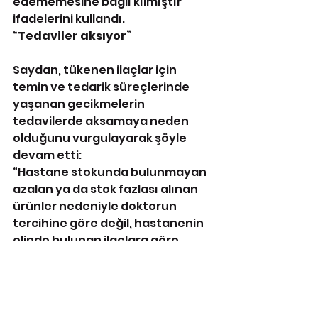
edememesine bağlı kılmıştır” 
ifadelerini kullandı.
“Tedaviler aksıyor”
Saydan, tükenen ilaçlar için 
temin ve tedarik süreçlerinde 
yaşanan gecikmelerin 
tedavilerde aksamaya neden 
olduğunu vurgulayarak şöyle 
devam etti:
“Hastane stokunda bulunmayan 
azalan ya da stok fazlası alınan 
ürünler nedeniyle doktorun 
tercihine göre değil, hastanenin 
elinde bulunan ilaçlara göre 
tedavi yapılmakta. Ekonomik 
sıkıntı içindeki hastaneler bu 
ilaçları çoğu zaman temin 
etmekte zorlanmaktadır.”