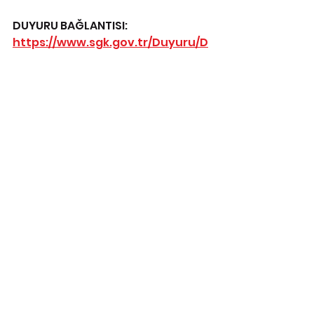
DUYURU BAĞLANTISI: 
https://www.sgk.gov.tr/Duyuru/D
etay/Kahramanmaras-Saglik-
Sosyal-Guvenlik-Merkezinin-Ve-
Osmaniye-Sosyal-Guvenlik-Il-
Mudurlugunun-Is-Ve-Islemleri-
2023-09-22-10-03-02
SGK
Hepsini Gör
İlgili Yazılar