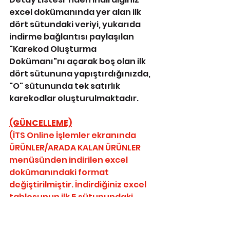
excel dokümanında yer alan ilk 
dört sütundaki veriyi, yukarıda 
indirme bağlantısı paylaşılan 
"Karekod Oluşturma 
Dokümanı"nı açarak boş olan ilk 
dört sütununa yapıştırdığınızda, 
"O" sütununda tek satırlık 
karekodlar oluşturulmaktadır. 
(GÜNCELLEME)
(İTS Online İşlemler ekranında 
ÜRÜNLER/ARADA KALAN ÜRÜNLER 
menüsünden indirilen excel 
dokümanındaki format 
değiştirilmiştir. İndirdiğiniz excel 
tablosunun ilk 5 sütunundaki 
karekod parçalarının olduğu 
hücreleri; 