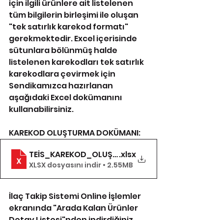
için ilgili ürünlere ait listelenen 
tüm bilgilerin birleşimi ile oluşan 
"tek satırlık karekod formatı" 
gerekmektedir. Excel içerisinde 
sütunlara bölünmüş halde 
listelenen karekodları tek satırlık 
karekodlara çevirmek için 
Sendikamızca hazırlanan 
aşağıdaki Excel dokümanını 
kullanabilirsiniz.
KAREKOD OLUŞTURMA DOKÜMANI:
TEİS_KAREKOD_OLUŞTURMA_DOKÜMANI (ARADA)
.xlsx
XLSX dosyasını indir • 2.55MB
İlaç Takip Sistemi Online İşlemler 
ekranında "Arada Kalan Ürünler 
Detay Listesi"nden indirdiğiniz 