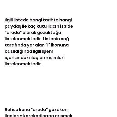
İlgili listede hangi tarihte hangi 
paydaş ile kaç kutu ilacın İTS'de 
"arada" olarak gözüktüğü 
listelenmektedir. Listenin sağ 
tarafında yer alan "i" ikonuna 
basıldığında ilgili işlem 
içerisindeki ilaçların isimleri 
listelenmektedir.
Bahse konu "arada" gözüken 
ilaçların karekodlarına erişmek 