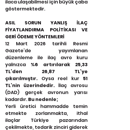
ilaca ulaşabilmesi için büyük çaba 
göstermektedir.
ASIL SORUN YANLIŞ İLAÇ 
FİYATLANDIRMA POLİTİKASI VE 
GERİ ÖDEME YÖNTEMLERİ
12 Mart 2026 tarihli Resmi 
Gazete’de yayımlanan 
düzenleme ile ilaç avro kuru 
yalnızca 
%6 artırılarak 25,33 
TL’den 26,87 TL’ye 
çıkarılmıştır.
 Oysa reel kur 
51 
TL’nin üzerindedir.
 İlaç avrosu 
(DAD) gerçek avronun yarısı 
kadardır. 
Bu nedenle;
Yerli üretici hammadde temin 
etmekte zorlanmakta, ithal 
ilaçlar Türkiye pazarından 
çekilmekte, tedarik zinciri giderek 