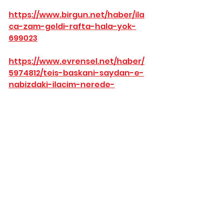
https://www.birgun.net/haber/ila
ca-zam-geldi-rafta-hala-yok-
699023
https://www.evrensel.net/haber/
5974812/teis-baskani-saydan-e-
nabizdaki-ilacim-nerede-
sorunu-cozmuyor
https://www.sozcu.com.tr/ilac-
fiyatlarina-dev-zam-geliyor-
p300990?
utm_source=haberdetay_1&utm
_medium=free&utm_campaign=
oneriHaber
https://www.elipshaber.com/res
mi-gazetede-yayimlandi-ilac-