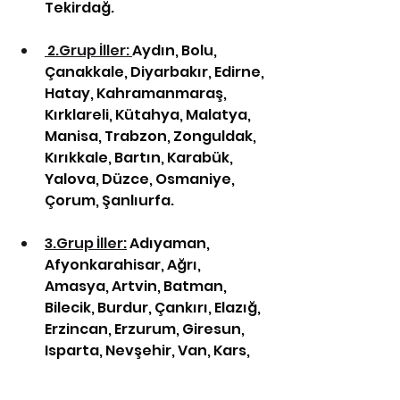
Tekirdağ.
 2.Grup İller: 
Aydın, Bolu, 
Çanakkale, Diyarbakır, Edirne, 
Hatay, Kahramanmaraş, 
Kırklareli, Kütahya, Malatya, 
Manisa, Trabzon, Zonguldak, 
Kırıkkale, Bartın, Karabük, 
Yalova, Düzce, Osmaniye, 
Çorum, Şanlıurfa.
3.Grup İller:
 Adıyaman, 
Afyonkarahisar, Ağrı, 
Amasya, Artvin, Batman, 
Bilecik, Burdur, Çankırı, Elazığ, 
Erzincan, Erzurum, Giresun, 
Isparta, Nevşehir, Van, Kars, 
Kastamonu, Kırşehir, Kilis, 
Niğde, Ordu, Rize, Sinop, Sivas, 