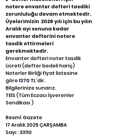
notere envanter defteri tasdiki 
zorunluluğu devam etmektedir. 
Üyelerimizin  2026 yılı için bu yılın 
Aralık ayı sonuna kadar 
envanter defterini notere 
tasdik ettirmeleri 
gerekmektedir.
Envanter defteri noter tasdik 
ücreti (defter bedeli hariç) 
Noterler Birliği fiyat listesine 
göre 
1370 TL
'dir.
Bilgilerinize sunarız.
TEİS (Tüm Eczacı İşverenler 
Sendikası )
Resmî Gazete
17 Aralık 2025 ÇARŞAMBA
Sayı : 33110