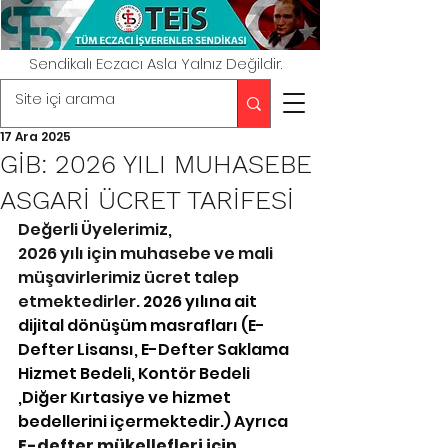
Sendikalı Eczacı Asla Yalnız Değildir.
17 Ara 2025
GİB: 2026 YILI MUHASEBE
ASGARİ ÜCRET TARİFESİ
Değerli Üyelerimiz,
2026 yılı için muhasebe ve mali 
müşavirlerimiz ücret talep 
etmektedirler. 
2026 yılına ait 
dijital dönüşüm masrafları (E-
Defter Lisansı, E-Defter Saklama 
Hizmet Bedeli, Kontör Bedeli 
,Diğer Kırtasiye ve hizmet 
bedellerini içermektedir.) Ayrıca 
E-defter mükellefleri için 