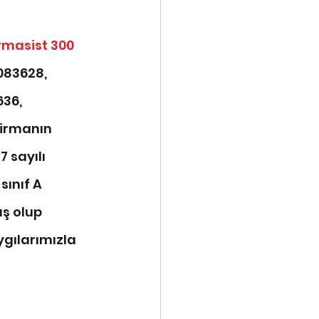
rmasist 300 
083628, 
36, 
firmanın 
 sayılı 
ınıf A 
ş olup 
gılarımızla 