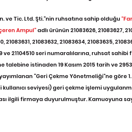
. ve Tic. Ltd. Şti.”nin ruhsatına sahip olduğu 
"Fa
İçeren Ampul”
 adlı ürünün 21083626, 21083627, 21
0, 21083631, 21083632, 21083634, 21083635, 210836
 ve 21104510 seri numaralılarına, ruhsat sahibi 
 talebine istinaden 19 Kasım 2015 tarih ve 29537
ayımlanan “Geri Çekme Yönetmeliği”ne göre 1. s
i kullanıcı seviyesi) geri çekme işlemi uygulanmı
sı ilgili firmaya duyurulmuştur. Kamuoyuna say