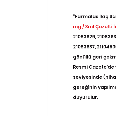
"Farmalas İlaç San
mg / 3ml Çözelti 
21083629, 2108363
21083637, 21104509
gönüllü geri çekme
Resmi Gazete’de y
seviyesinde (niha
gereğinin yapılma
duyurulur.﻿