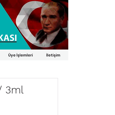
Üye İşlemleri
İletişim
1 € = 29,1164 TL*
/ 3ml