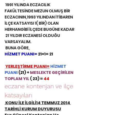
 1991 YILINDA ECZACILIK 
FAKÜLTESİNDE MEZUN OLMUŞ BİR 
ECZACININ,1993 YILINDAN İTİBAREN 
İLÇE KATSAYISI 1( BİR) OLAN 
HERHANGİBİ İLÇEDE BUGÜNE KADAR 
 21 YILDIR ECZANESİ OLDUĞU 
VARSAYALIM.
 BUNA GÖRE,
HİZMET PUANI=
 21×1= 21
YERLEŞTİRME PUANI=
HİZMET 
PUANI 
(21)
 + 
MESLEKTE GEÇİRİLEN 
TOPLAM YIL
 ( 23) = 
44
eczane kontenjan ve ilçe 
katsayıları
 KONU İLE İLGİLİ14 TEMMUZ 2014 
TARİHLİ KURUM DUYURUSU