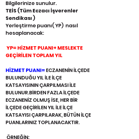
Bilgilerinize sunulur.
TEİS (Tüm Eczacı İşverenler 
Sendikası )
Yerleştirme puanı( YP)  nasıl 
hesaplanacak:
YP= HİZMET PUANI+ MESLEKTE 
GEÇİRİLEN TOPLAM YIL
HİZMET PUANI=
 ECZANENİN İLÇEDE 
BULUNDUĞU YIL İLE İLÇE 
KATSAYISININ ÇARPILMASI İLE 
BULUNUR.BİRDEN FAZLA İLÇEDE 
ECZANENİZ OLMUŞ İSE, HER BİR 
İLÇEDE GEÇİRİLEN YIL İLE İLÇE 
KATSAYISI ÇARPILARAK, BÜTÜN İLÇE 
PUANLARINIZ TOPLANACAKTIR.
 ÖRNEĞİN;