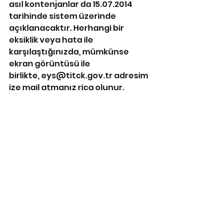
asıl kontenjanlar da 15.07.2014 
tarihinde sistem üzerinde 
açıklanacaktır. Herhangi bir 
eksiklik veya hata ile 
karşılaştığınızda, mümkünse 
ekran görüntüsü ile 
birlikte, eys@titck.gov.tr adresim
ize mail atmanız rica olunur.
T.C.SAĞLIK BAKANLIĞI T.İ.T.C.K
#onecikan
Önemli Dosyalar
Teis'ten Haberler
Çalışmalarımız