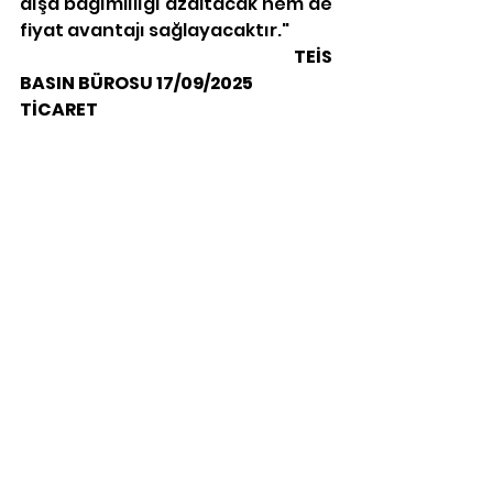
dışa bağımlılığı azaltacak hem de 
fiyat avantajı sağlayacaktır."
                                                                             TEİS 
BASIN BÜROSU 17/09/2025
TİCARET