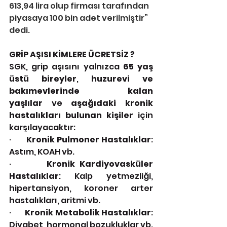
613,94 lira olup firması tarafından 
piyasaya 100 bin adet verilmiştir” 
dedi.
GRİP AŞISI KİMLERE ÜCRETSİZ ?
SGK, grip aşısını yalnızca 
65 yaş 
üstü bireyler
, 
huzurevi ve 
bakımevlerinde kalan 
yaşlılar
 ve 
aşağıdaki kronik 
hastalıkları bulunan kişiler
 için 
karşılayacaktır:
·        
Kronik Pulmoner Hastalıklar
: 
Astım, KOAH vb.
·        
Kronik Kardiyovasküler 
Hastalıklar
: Kalp yetmezliği, 
hipertansiyon, koroner arter 
hastalıkları, aritmi vb.
·        
Kronik Metabolik Hastalıklar
: 
Diyabet, hormonal bozukluklar vb.