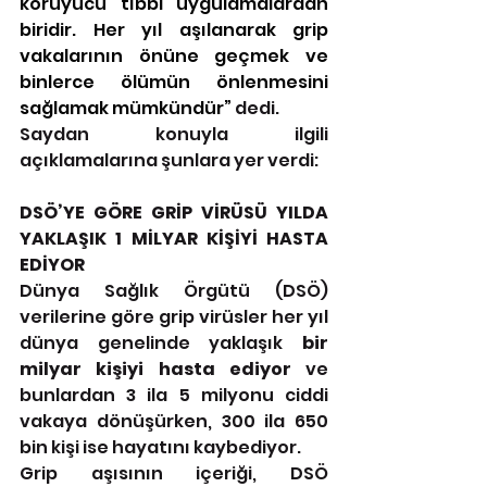
koruyucu tıbbi uygulamalardan 
biridir. Her yıl aşılanarak grip 
vakalarının önüne geçmek ve 
binlerce ölümün önlenmesini 
sağlamak mümkündür”
 dedi.
Saydan konuyla ilgili 
açıklamalarına şunlara yer verdi:
DSÖ’YE GÖRE GRİP VİRÜSÜ YILDA 
YAKLAŞIK 1 MİLYAR KİŞİYİ HASTA 
EDİYOR
Dünya Sağlık Örgütü (DSÖ) 
verilerine göre grip virüsler her yıl 
dünya genelinde yaklaşık 
bir 
milyar kişiyi hasta ediyor 
ve 
bunlardan 3 ila 5 milyonu ciddi 
vakaya dönüşürken, 300 ila 650 
bin kişi ise hayatını kaybediyor.
Grip aşısının içeriği, DSÖ 