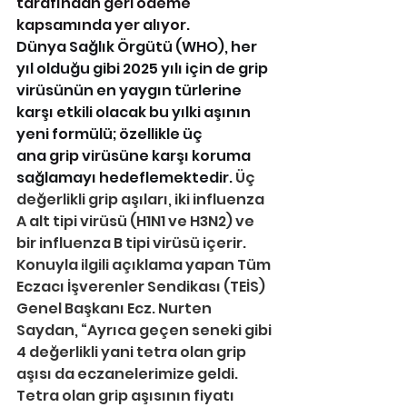
tarafından geri ödeme 
kapsamında yer alıyor.
Dünya Sağlık Örgütü (WHO), her 
yıl olduğu gibi 2025 yılı için de grip 
virüsünün en yaygın türlerine 
karşı etkili olacak bu yılki aşının 
yeni formülü; özellikle üç 
ana
 grip
 virüsüne karşı koruma 
sağlamayı hedeflemektedir.
 Üç 
değerlikli grip aşıları, iki influenza 
A alt tipi virüsü (H1N1 ve H3N2) ve 
bir influenza B tipi virüsü içerir.
Konuyla ilgili açıklama yapan Tüm 
Eczacı İşverenler Sendikası (TEİS) 
Genel Başkanı Ecz. Nurten 
Saydan, “Ayrıca geçen seneki gibi 
4 değerlikli yani tetra olan grip 
aşısı da eczanelerimize geldi. 
Tetra olan grip aşısının fiyatı 