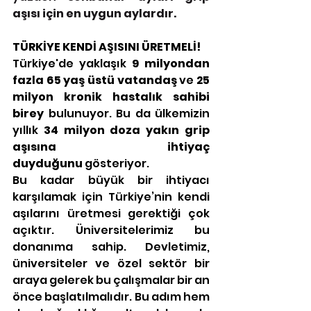
aşısı için en uygun aylardır.
TÜRKİYE KENDİ AŞISINI ÜRETMELİ!
Türkiye'de yaklaşık 
9 milyondan 
fazla 65 yaş üstü vatandaş
 ve 
25 
milyon kronik hastalık sahibi 
birey
 bulunuyor. Bu da ülkemizin 
yıllık 
34 milyon doza yakın grip 
aşısına ihtiyaç 
duyduğunu
 gösteriyor.
Bu kadar büyük bir ihtiyacı 
karşılamak için Türkiye’nin kendi 
aşılarını üretmesi gerektiği çok 
açıktır. Üniversitelerimiz bu 
donanıma sahip. Devletimiz, 
üniversiteler ve özel sektör bir 
araya gelerek bu çalışmalar bir an 
önce başlatılmalıdır. Bu adım hem 