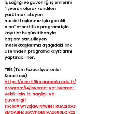
İş sağlığı ve güvenliği işlemlerini 
“işveren olarak kendileri 
yürütmek isteyen 
meslektaşlarımız için gerekli 
olan” e-sertifika programı için 
kayıtlar bugün itibarıyla 
başlamıştır. Dileyen 
meslektaşlarımız aşağıdaki  link 
üzerinden  programa kayıtlarını 
yaptırabilirler.
TEİS (Tüm Eczacı İşverenler 
Sendikası)
https://esertifika.anadolu.edu.tr/
program/14/isveren-ve-isveren-
vekili-icin-is-sagligi-ve-
guvenligi?
fbclid=IwY2xjawINfw1leHRuA2FlbQI
xMQABHcUptVhOE8lyAx690LQikz2