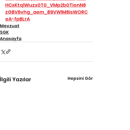
HCxKtq1Wuzx0T0_VMp2b0TionN8
zGBV6vhg_aem_B9VWlM8isWORC
eA-fpBLrA
Mevzuat
SGK
Anasayfa
Hepsini Gör
İlgili Yazılar