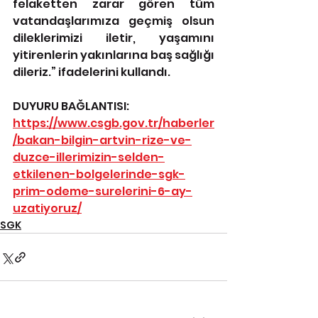
felaketten zarar gören tüm 
vatandaşlarımıza geçmiş olsun 
dileklerimizi iletir, yaşamını 
yitirenlerin yakınlarına baş sağlığı 
dileriz.” ifadelerini kullandı.
DUYURU BAĞLANTISI: 
https://www.csgb.gov.tr/haberler
/bakan-bilgin-artvin-rize-ve-
duzce-illerimizin-selden-
etkilenen-bolgelerinde-sgk-
prim-odeme-surelerini-6-ay-
uzatiyoruz/
SGK