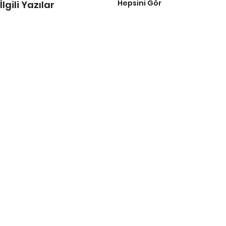
Hepsini Gör
İlgili Yazılar
Tüm Eczacı İşverenler Sendikası