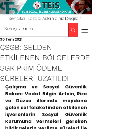
Sendikalı Eczacı Asla Yalnız Değildir.
30 Tem 2021
ÇSGB: SELDEN
ETKİLENEN BÖLGELERDE
SGK PRİM ÖDEME
SÜRELERİ UZATILDI
Çalışma ve Sosyal Güvenlik 
Bakanı Vedat Bilgin Artvin, Rize 
ve Düzce illerinde meydana 
gelen sel felaketinden etkilenen 
işverenlerin Sosyal Güvenlik 
Kurumuna vermeleri gereken 
bildirgelerin verilme süreleri ile 