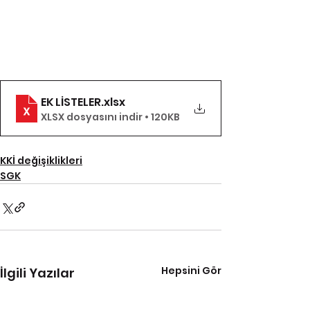
EK LİSTELER
.xlsx
XLSX dosyasını indir • 120KB
KKİ değişiklikleri
SGK
Hepsini Gör
İlgili Yazılar