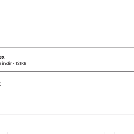
lsx
indir • 131KB
K