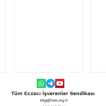
Tüm Eczacı İşverenler Sendikası
bilgi@teis.org.tr