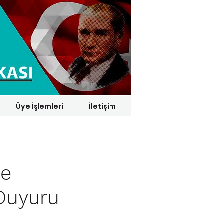
Üye İşlemleri
İletişim
1 € = 29,1164 TL*
de
Duyuru