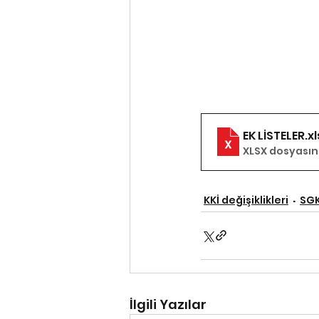
EK LİSTELER
.x
XLSX dosyasını 
KKİ değişiklikleri
SG
İlgili Yazılar