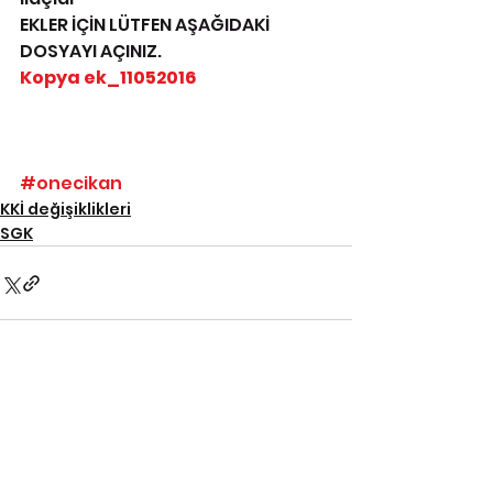
EKLER İÇİN LÜTFEN AŞAĞIDAKİ 
DOSYAYI AÇINIZ.
Kopya ek_11052016
#onecikan
KKİ değişiklikleri
SGK
Hepsini Gör
İlgili Yazılar