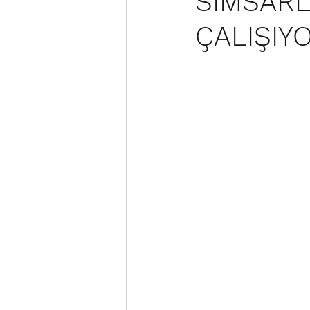
SİMSARL
ÇALIŞIY