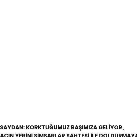
SAYDAN: KORKTUĞUMUZ BAŞIMIZA GELİYOR, 
CIN YERİNİ SİMSARLAR SAHTESİ İLE DOLDURMAY