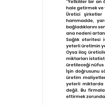
“Yetkililer bir a
hale getirmek ve
Üretici şirketle
hammadde, yard
bağladıklarını sen
ana nedeni artan 
Sağlık otoritesi
yeterli üretimin y
Oysa ilaç üreticil
miktarları istatis
üretileceği nüfus
İşin doğrusunu sö
üretim maliyetle
yeterli miktarda
değil. Bu firmala
ettirmek zorunda