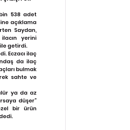
bin 538 adet 
rine açıklama 
rten Saydan, 
acın yerini 
e getirdi. 
. Eczacı ilaç 
ndaş da ilaç 
açları bulmak 
rek sahte ve 
rsaya düşer” 
el bir ürün 
edi. 