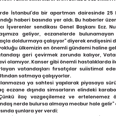
rde İstanbul’da bir apartman dairesinde 25 
ndığı haberi basında yer aldı. Bu haberler üze
 İşverenler sendikası Genel Başkanı Ecz. Nu
şımıza geliyor, eczanelerde bulunamayan il
açla doldurmaya çalışıyor” diyerek endişesini dil
yokluğu ülkemizin en önemli gündemi haline geldi
tandaşı geri çevirmek zorunda kalıyor, Vata
avi olamıyor. Kanser gibi önemli hastalıklarda il
rlayan vatandaşları fırsatçılar suiistimal ede
altından satmaya çalışıyorlar. 
aç eczane dışında simsarların elindeki karabo
ünkü ilaç vazgeçilemez ve ertelenemez öz
daş nerde bulursa almaya mecbur hale gelir” d
nda şunlara yer verdi:  