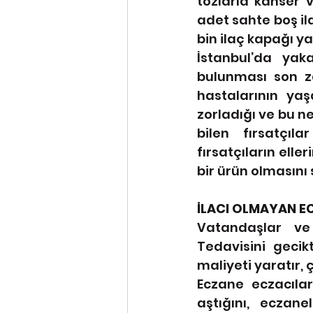
tozlarla kanser v
adet sahte boş ila
bin ilaç kapağı y
İstanbul’da yaka
bulunması son z
hastalarının yaş
zorladığı ve bu n
bilen fırsatçıl
fırsatçıların elle
bir ürün olmasın
İLACI OLMAYAN E
Vatandaşlar ve
Tedavisini gecik
maliyeti yaratır,
Eczane eczacıları
aştığını, eczane