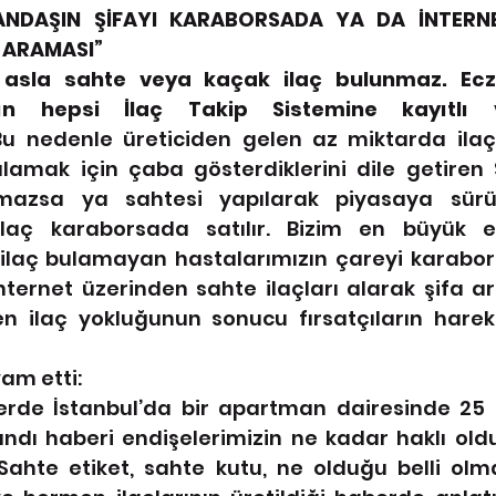
ANDAŞIN ŞİFAYI KARABORSADA YA DA İNTERNE
 ARAMASI” 
 asla sahte veya kaçak ilaç bulunmaz. Ecza
rın hepsi İlaç Takip Sistemine kayıtlı 
Bu nedenle üreticiden 
gelen az miktarda ilaçl
şılamak için çaba gösterdiklerini dile getiren 
amazsa ya sahtesi yapılarak piyasaya sürü
laç karaborsada satılır. Bizim en büyük e
 ilaç bulamayan
hastalarımızın çareyi karabor
ternet üzerinden sahte ilaçları alarak şifa ar
n ilaç yokluğunun sonucu fırsatçıların hareke
m etti: 
erde İstanbul’da bir apartman dairesinde 25 
andı haberi endişelerimizin ne kadar haklı old
Sahte etiket, sahte kutu, ne olduğu belli olm