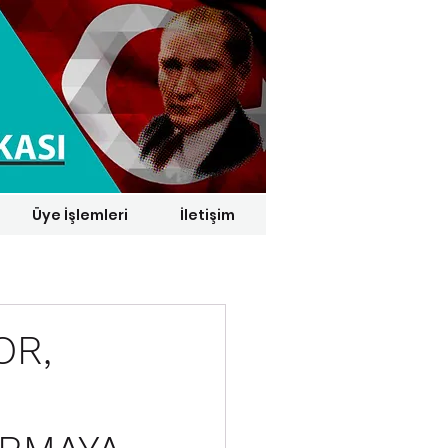
Üye İşlemleri
İletişim
1 € = 29,1164 TL*
OR,