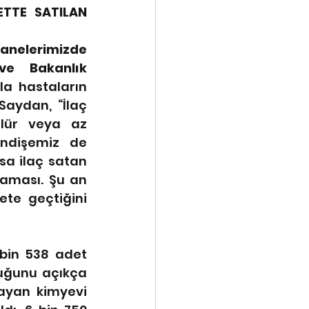
TTE SATILAN 
nelerimizde 
ve Bakanlık 
a hastaların 
Saydan, “İlaç 
lür veya az 
ndişemiz de 
sa ilaç satan 
aması. Şu an 
te geçtiğini 
bin 538 adet 
uğunu açıkça 
ayan kimyevi 