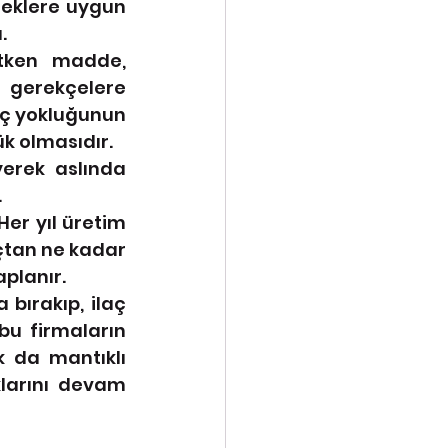
çeklere uygun 
.
etken madde, 
gerekçelere 
aç yokluğunun 
k olmasıdır.
erek aslında 
.
er yıl üretim 
açtan ne kadar 
planır.
bırakıp, ilaç 
u firmaların 
 da mantıklı 
larını devam 