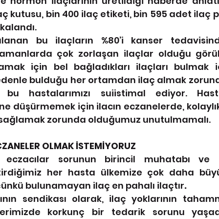
e hormon ilaçlarının üretildiği haberde anlatıl
ç kutusu, bin 400 ilaç etiketi, bin 595 adet ilaç 
akalandı.
lanan bu ilaçların %80’i kanser tedavisinde
amanlarda çok zorlaşan ilaçlar olduğu görül
amak için bel bağladıkları ilaçları bulmak iç
edenle bulduğu her ortamdan ilaç almak zorunda
ar bu hastalarımızı suiistimal ediyor. Hast
rine düşürmemek için ilacın eczanelerde, kolaylıkl
ı sağlamak zorunda olduğumuz unutulmamalı.
CZANELER OLMAK İSTEMİYORUZ
 eczacılar sorunun birincil muhatabı ve 
tirdiğimiz her hasta ülkemize çok daha büyü
 çünkü bulunamayan ilaç en pahalı ilaçtır
.
nın sendikası olarak, ilaç yoklarının tahammül
lerimizde korkunç bir tedarik sorunu yaşadı