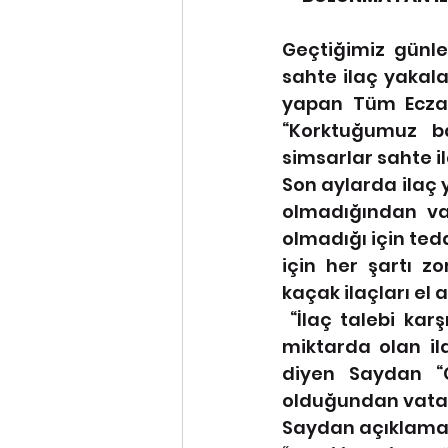
Geçtiğimiz günle
sahte ilaç yakala
yapan Tüm Eczacı
“Korktuğumuz ba
simsarlar sahte il
Son aylarda ilaç 
olmadığından va
olmadığı için ted
için her şartı zo
kaçak ilaçları el 
 “İlaç talebi karşılanmazsa ya sahtesi yapılarak piyasaya sürülür ya da az 
miktarda olan il
diyen Saydan “Ç
olduğundan vatan
Saydan açıklaması