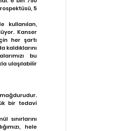
dı. 6 bin 750 
prospektüsü, 5 
 kullanılan, 
üyor. Kanser 
in her şartı 
 kaldıklarını 
alarımızı bu 
a ulaşılabilir 
mağdurudur. 
k bir tedavi 
 sınırlarını 
ğımızı, hele 