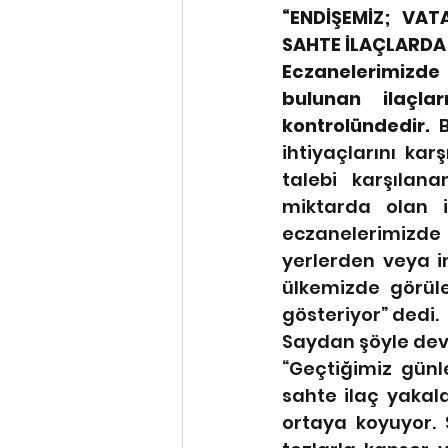
“ENDİŞEMİZ; VAT
SAHTE İLAÇLARDA
Eczanelerimizde
bulunan ilaçla
kontrolündedir. 
ihtiyaçlarını kar
talebi karşılan
miktarda olan i
eczanelerimizde
yerlerden veya in
ülkemizde görüle
gösteriyor” dedi. 
Saydan şöyle deva
“Geçtiğimiz günl
sahte ilaç yakal
ortaya koyuyor. 