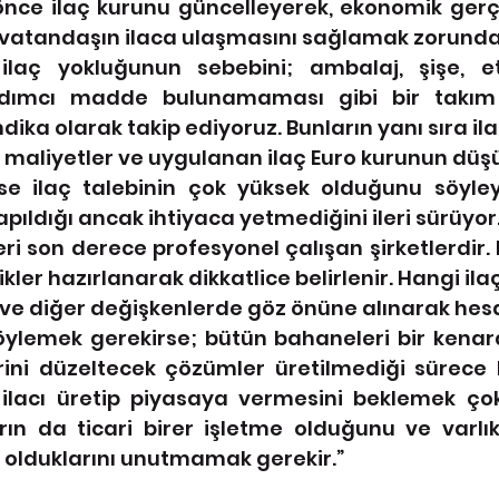
n önce ilaç kurunu güncelleyerek, ekonomik ger
 vatandaşın ilaca ulaşmasını sağlamak zorunda
r ilaç yokluğunun sebebini; ambalaj, şişe, 
ımcı madde bulunamaması gibi bir takım 
dika olarak takip ediyoruz. Bunların yanı sıra il
maliyetler ve uygulanan ilaç Euro kurunun düşü
 ise ilaç talebinin çok yüksek olduğunu söyley
apıldığı ancak ihtiyaca yetmediğini ileri sürüyor
eri son derece profesyonel çalışan şirketlerdir. H
tikler hazırlanarak dikkatlice belirlenir. Hangi il
 ve diğer değişkenlerde göz önüne alınarak hesa
ylemek gerekirse; bütün bahaneleri bir kenara 
rini düzeltecek çözümler üretilmediği sürece b
 ilacı üretip piyasaya vermesini beklemek çok
rın da ticari birer işletme olduğunu ve varlık
 olduklarını unutmamak gerekir.”